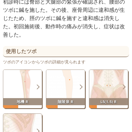
初診時には臀部と大腿部の緊張が確認され、腰部の
ツボに鍼を施した。その後、座骨周辺に違和感が生
じたため、脛のツボに鍼を施すと違和感は消失し
た。初回施術後、動作時の痛みが消失し、症状は改
善した。
使用したツボ
ツボのアイコンからツボの詳細が見られます
地機 R
陰陵泉 R
L5(1.5) R