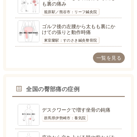
も裏の痛み
籠原駅／熊谷市：リーフ鍼灸院
ゴルフ後の左腰から太もも裏にか
けての張りと動作時痛
東室蘭駅：すのさき鍼灸整骨院
一覧を見る
全国の臀部痛の症例
デスクワークで増す坐骨の鈍痛
群馬県伊勢崎市：養気院