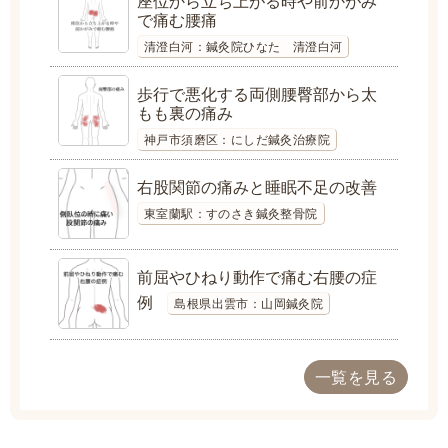
座位から立ち上がる時や前かがみ
で痛む腰痛
清澄白河：鍼灸院ひなた 清澄白河
歩行で悪化する両側腰臀部から太
もも裏の痛み
神戸市須磨区：にしだ鍼灸治療院
右股関節の痛みと睡眠不足の改善
東室蘭駅：すのさき鍼灸整骨院
前屈やひねり動作で痛む右腰の症
例
島根県出雲市：山岡鍼灸院
一覧を見る