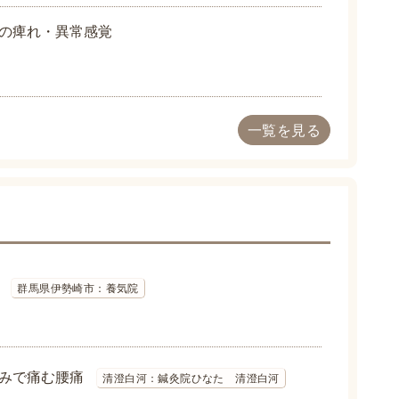
の痺れ・異常感覚
一覧を見る
群馬県伊勢崎市：養気院
みで痛む腰痛
清澄白河：鍼灸院ひなた 清澄白河