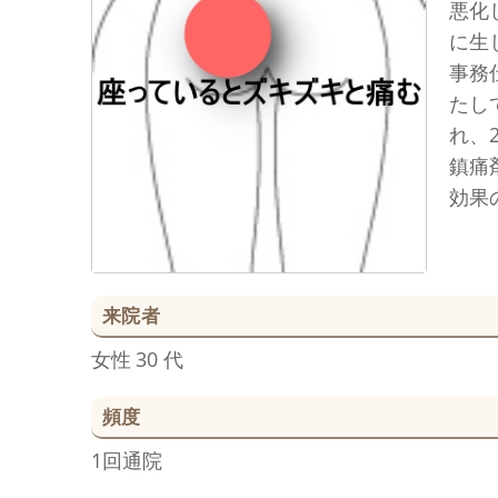
悪化
に生
事務
たし
れ、
鎮痛
効果
来院者
女性
30 代
頻度
1回通院