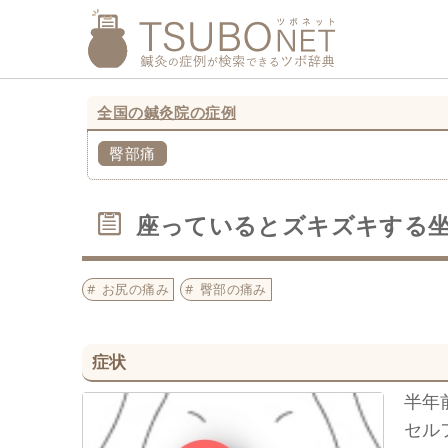
全国の鍼灸院の症例
臀部痛
座っているとズキズキする
お尻の痛み
臀部の痛み
症状
半年
セル