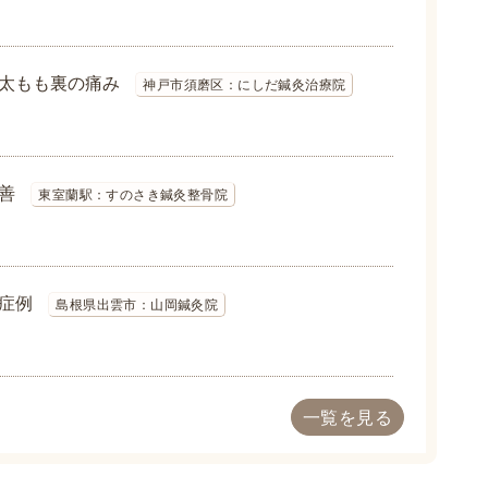
太もも裏の痛み
神戸市須磨区：にしだ鍼灸治療院
善
東室蘭駅：すのさき鍼灸整骨院
症例
島根県出雲市：山岡鍼灸院
一覧を見る