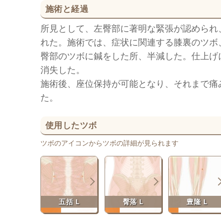
施術と経過
所見として、左臀部に著明な緊張が認められ
れた。施術では、症状に関連する膝裏のツボ
臀部のツボに鍼をした所、半減した。仕上げ
消失した。
施術後、座位保持が可能となり、それまで痛
た。
使用したツボ
ツボのアイコンからツボの詳細が見られます
五括 L
臀落 L
豊隆 L