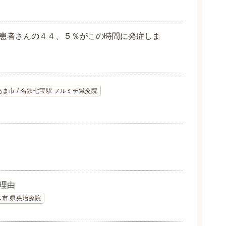
患者さんの４４、５％がこの時間に発症しま
ま市 / 名鉄七宝駅 フルミチ鍼灸院
理由
木市 県央治療院