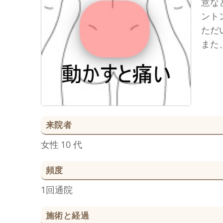
意な
ント
ただ
また
来院者
女性
10 代
頻度
1回通院
施術と経過