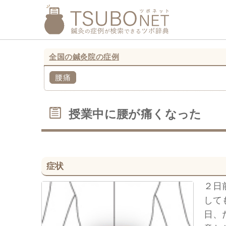
全国の鍼灸院の症例
腰痛
授業中に腰が痛くなった
症状
２日
して
日、