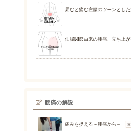
屈むと痛む左腰のツーンとした
仙腸関節由来の腰痛、立ち上が
腰痛の解説
痛みを捉える～腰痛から～
東