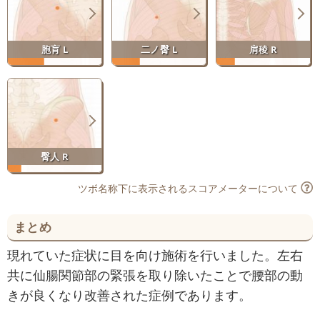
胞肓 L
二ノ臀 L
肩稜 R
臀人 R
ツボ名称下に表示されるスコアメーターについて
まとめ
現れていた症状に目を向け施術を行いました。左右
共に仙腸関節部の緊張を取り除いたことで腰部の動
きが良くなり改善された症例であります。