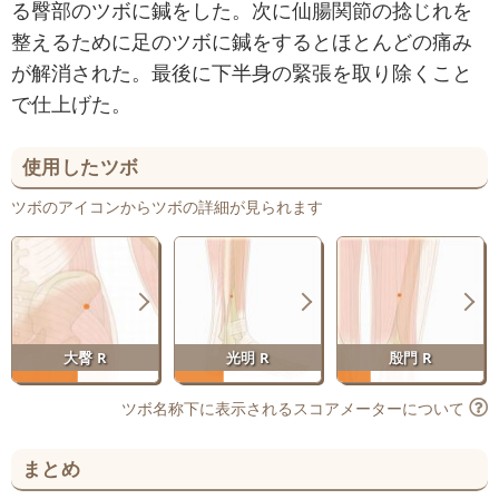
る臀部のツボに鍼をした。次に仙腸関節の捻じれを
整えるために足のツボに鍼をするとほとんどの痛み
が解消された。最後に下半身の緊張を取り除くこと
で仕上げた。
使用したツボ
ツボのアイコンからツボの詳細が見られます
大臀 R
光明 R
殷門 R
ツボ名称下に表示されるスコアメーターについて
まとめ