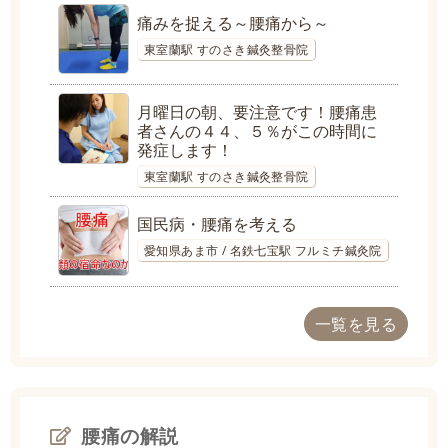
痛みを捉える～腰痛から～
東室蘭駅 すのさき鍼灸整骨院
月曜日の朝、要注意です！腰痛患
者さんの４４、５％がこの時間に
発症します！
東室蘭駅 すのさき鍼灸整骨院
国民病・腰痛を考える
愛知県あま市 / 名鉄七宝駅 フルミチ鍼灸院
一覧を見る
腰痛の解説