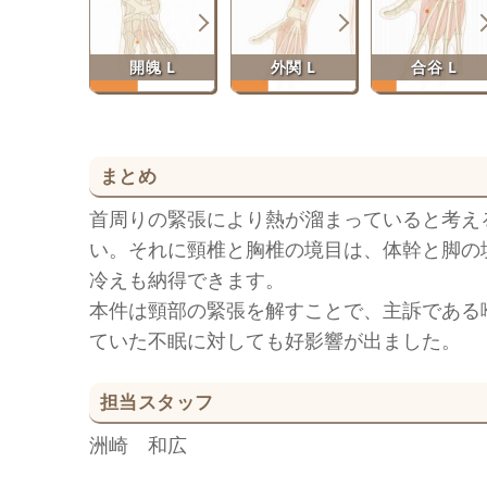
開魄 L
外関 L
合谷 L
まとめ
首周りの緊張により熱が溜まっていると考え
い。それに頸椎と胸椎の境目は、体幹と脚の
冷えも納得できます。
本件は頸部の緊張を解すことで、主訴である
ていた不眠に対しても好影響が出ました。
担当スタッフ
洲崎 和広