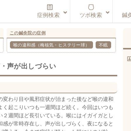
症例検索
ツボ検索
鍼
この鍼灸院の症例
喉の違和感（梅核気・ヒステリー球）
不眠
ガ・声が出しづらい
の変わり目や風邪症状が治まった後など喉の違和
よく起こりいつも一週間ほど続く。今回はいつも
い２週間ほど長引いている。喉にはイガイガとし
和感が常時存在し、声が出しづらく、夜になると