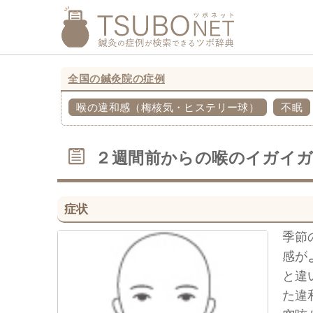
全国の鍼灸院の症例
喉の違和感（梅核気・ヒステリー球）
不眠
２週間前からの喉のイガイ
症状
季節
感が
と違
た違