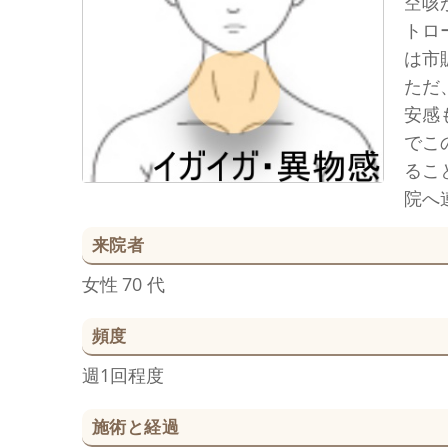
空咳
トロ
は市
ただ
安感
でこ
るこ
院へ
来院者
女性
70 代
頻度
週1回程度
施術と経過