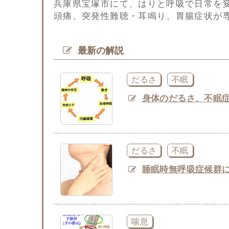
兵庫県宝塚市にて、はりと呼吸で日常を
頭痛、突発性難聴・耳鳴り、胃腸症状が
最新の解説
だるさ
不眠
身体のだるさ、不眠
だるさ
不眠
睡眠時無呼吸症候群
喘息