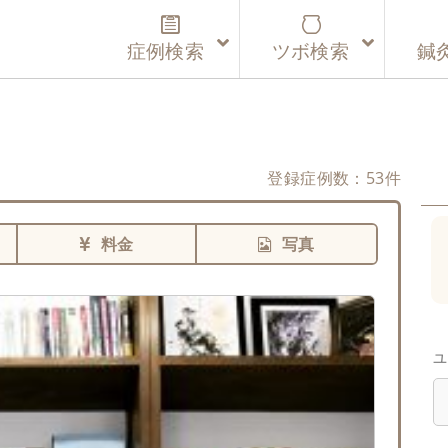
症例検索
ツボ検索
鍼
登録症例数：53件
料金
写真
ユ