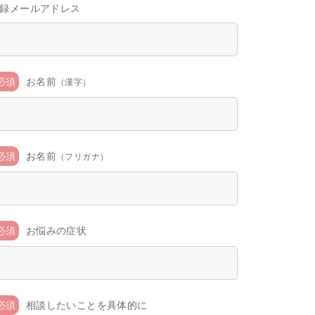
録メールアドレス
必須
お名前
（漢字）
必須
お名前
（フリガナ）
必須
お悩みの症状
必須
相談したいことを具体的に