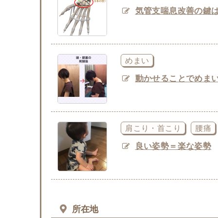
気管支喘息改善の鍵
めまい
動かせることでめま
肩こり・首こり
腰痛
良い姿勢＝楽な姿勢
所在地