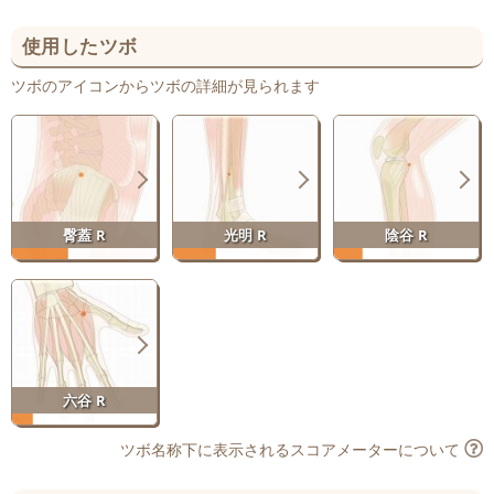
使用したツボ
ツボのアイコンからツボの詳細が見られます
臀蓋 R
光明 R
陰谷 R
六谷 R
ツボ名称下に表示されるスコアメーターについて