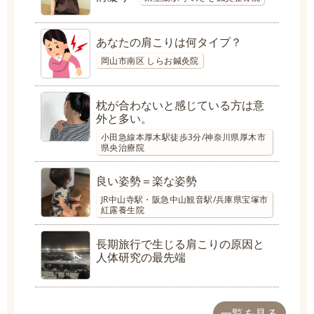
あなたの肩こりは何タイプ？
岡山市南区 しらお鍼灸院
枕が合わないと感じている方は意
外と多い。
小田急線本厚木駅徒歩3分/神奈川県厚木市
県央治療院
良い姿勢＝楽な姿勢
JR中山寺駅・阪急中山観音駅/兵庫県宝塚市
紅露養生院
長期旅行で生じる肩こりの原因と
人体研究の最先端
一覧を見る