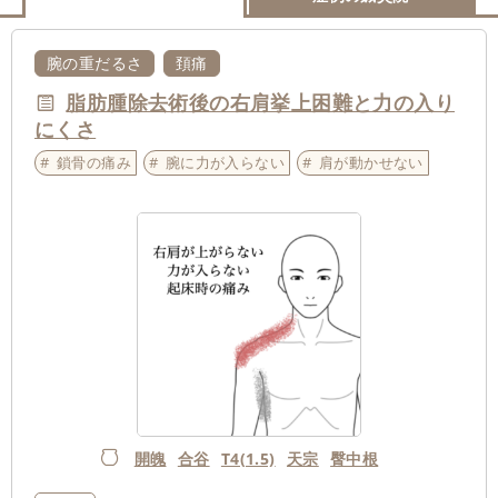
腕の重だるさ
頚痛
脂肪腫除去術後の右肩挙上困難と力の入り
にくさ
鎖骨の痛み
腕に力が入らない
肩が動かせない
開魄
合谷
T4(1.5)
天宗
臀中根