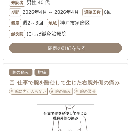
男性
40 代
来院者
2026年4月 ～ 2026年4月
6回
期間
通院回数
週2～3回
神戸市須磨区
頻度
地域
にしだ鍼灸治療院
鍼灸院
症例の詳細を見る
腕の痛み
肘痛
仕事で腕を酷使して生じた右腕外側の痛み
腕に力が入らない
腕の痛み
腕の緊張