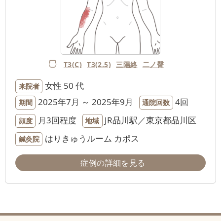
T3(C)
T3(2.5)
三陽絡
二ノ臀
女性
50 代
来院者
2025年7月 ～ 2025年9月
4回
期間
通院回数
月3回程度
JR品川駅／東京都品川区
頻度
地域
はりきゅうルーム カポス
鍼灸院
症例の詳細を見る