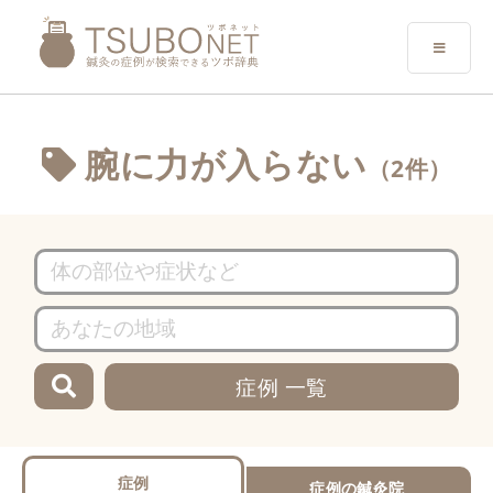
腕に力が入らない
（2件）
症例 一覧
症例
症例の鍼灸院