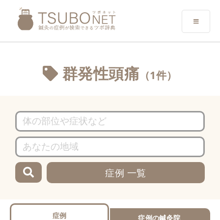
群発性頭痛
（1件）
症例 一覧
症例
症例の鍼灸院