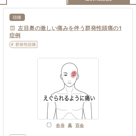
頭痛
左目奥の激しい痛みを伴う群発性頭痛の1
症例
群発性頭痛
合谷
颪
百会