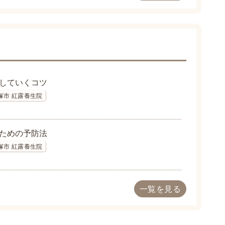
していくコツ
塚市 紅露養生院
ための予防法
塚市 紅露養生院
一覧を見る