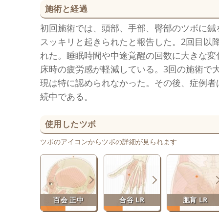
施術と経過
初回施術では、頭部、手部、臀部のツボに鍼
スッキリと起きられたと報告した。2回目以
れた。睡眠時間や中途覚醒の回数に大きな変
床時の疲労感が軽減している。3回の施術で
現は特に認められなかった。その後、症例者
続中である。
使用したツボ
ツボのアイコンからツボの詳細が見られます
百会 正中
合谷 LR
胞肓 LR