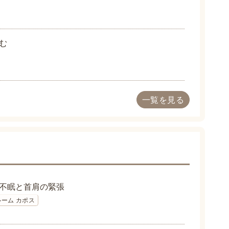
む
一覧を見る
不眠と首肩の緊張
ーム カポス