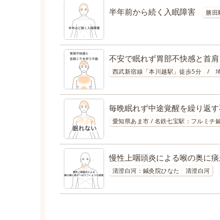
半年前から続く入眠障害
勝田
不安で眠れず胃部不快感と首肩
西武新宿線「本川越駅」徒歩5分 / 
毎晩眠れず中途覚醒を繰り返す
愛知県あま市 / 名鉄七宝駅：フルミチ
慢性上咽頭炎による喉の奥に痰
清澄白河：鍼灸院ひなた 清澄白河