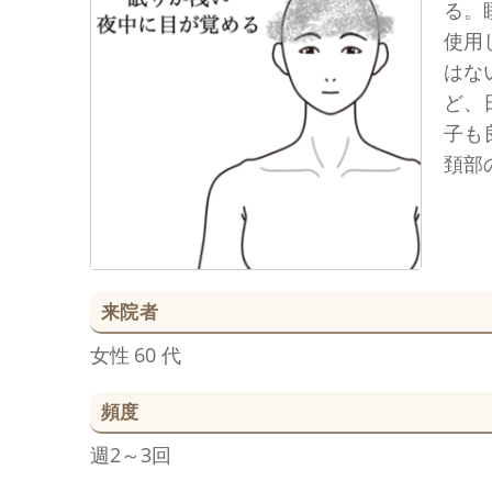
る。
使用
はな
ど、
子も
頚部
来院者
女性
60 代
頻度
週2～3回