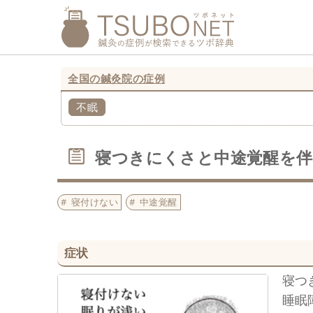
全国の鍼灸院の症例
不眠
寝つきにくさと中途覚醒を伴
寝付けない
中途覚醒
症状
寝つ
睡眠