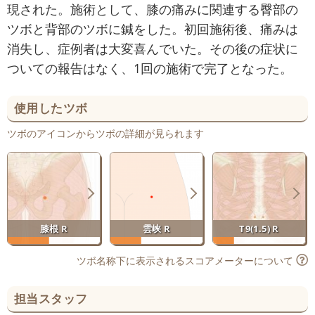
現された。施術として、膝の痛みに関連する臀部の
ツボと背部のツボに鍼をした。初回施術後、痛みは
消失し、症例者は大変喜んでいた。その後の症状に
ついての報告はなく、1回の施術で完了となった。
使用したツボ
ツボのアイコンからツボの詳細が見られます
膝根 R
雲峡 R
T9(1.5) R
ツボ名称下に表示されるスコアメーターについて
担当スタッフ