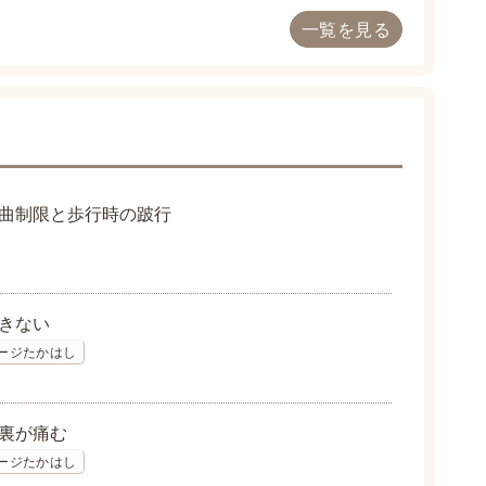
一覧を見る
曲制限と歩行時の跛行
きない
ージたかはし
裏が痛む
ージたかはし