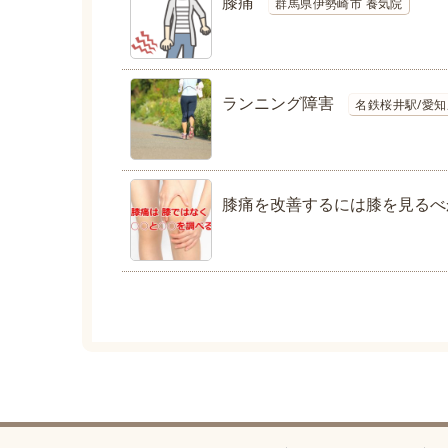
膝痛
群馬県伊勢崎市 養気院
ランニング障害
名鉄桜井駅/愛
膝痛を改善するには膝を見るべ