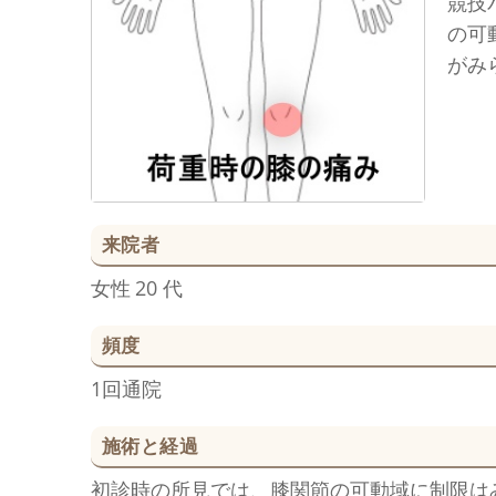
競技
の可
がみ
来院者
女性
20 代
頻度
1回通院
施術と経過
初診時の所見では、膝関節の可動域に制限は