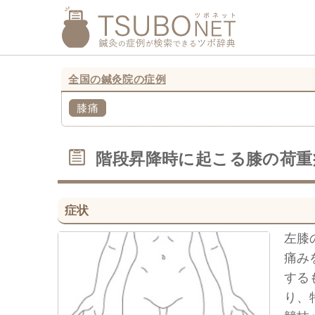
全国の鍼灸院の症例
膝痛
階段昇降時に起こる膝の荷重
症状
左膝
痛み
する
り、