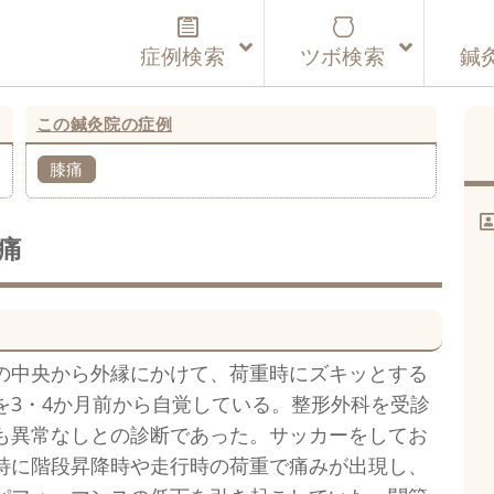
症例検索
ツボ検索
鍼
この鍼灸院の症例
膝痛
痛
の中央から外縁にかけて、荷重時にズキッとする
を3・4か月前から自覚している。整形外科を受診
も異常なしとの診断であった。サッカーをしてお
特に階段昇降時や走行時の荷重で痛みが出現し、