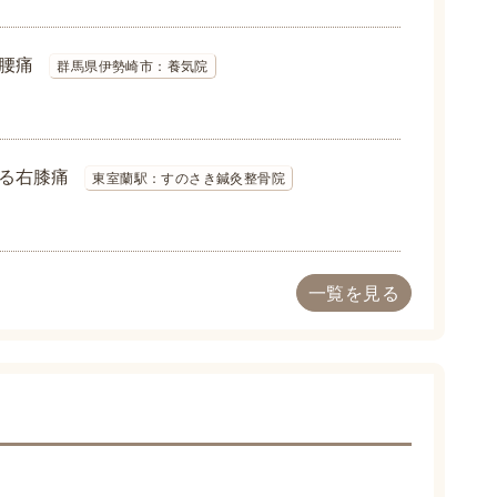
腰痛
群馬県伊勢崎市：養気院
る右膝痛
東室蘭駅：すのさき鍼灸整骨院
一覧を見る