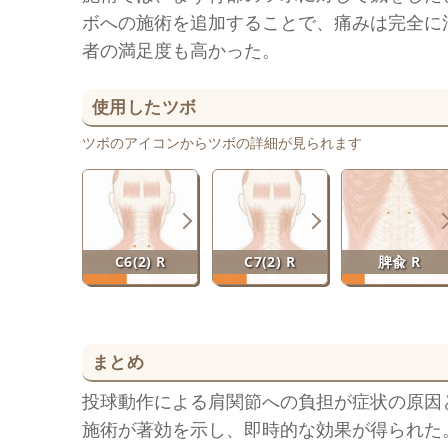
ボへの施術を追加することで、痛みは完全に
者の満足度も高かった。
使用したツボ
ツボのアイコンからツボの詳細が見られます
C6(2) R
C7(2) R
脾兪 R
まとめ
投球動作による肩関節への負担が症状の原因
施術が著効を示し、即時的な効果が得られた