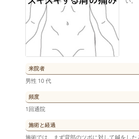
い。
来院者
男性
10 代
頻度
1回通院
施術と経過
施術では、まず背部のツボに対して鍼をした