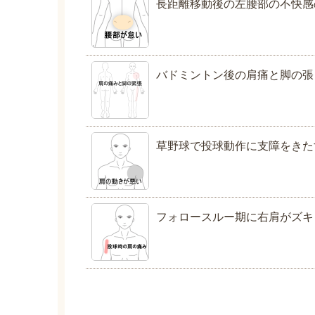
長距離移動後の左腰部の不快感
バドミントン後の肩痛と脚の張
草野球で投球動作に支障をきた
フォロースルー期に右肩がズキ