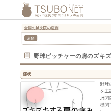
全国の鍼灸院の症例
肩痛
野球ピッチャーの肩のズキ
症状
野球
を主
肩関
機関