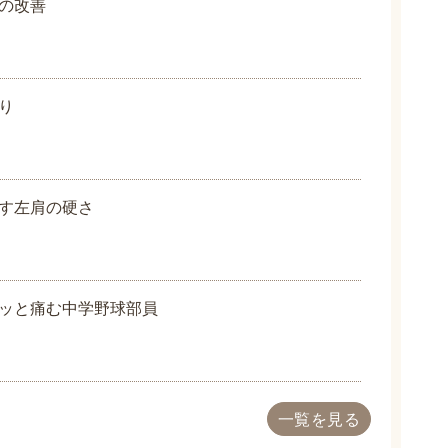
の改善
り
す左肩の硬さ
ッと痛む中学野球部員
一覧を見る