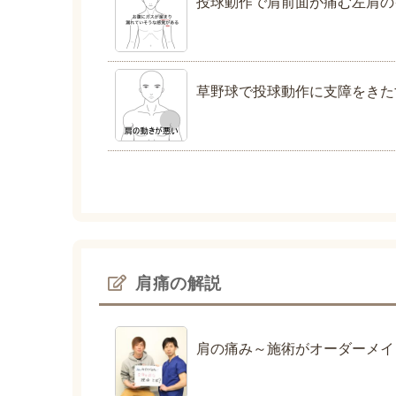
投球動作で肩前面が痛む左肩の
草野球で投球動作に支障をきた
肩痛の解説
肩の痛み～施術がオーダーメイ