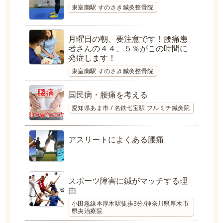
東室蘭駅 すのさき鍼灸整骨院
月曜日の朝、要注意です！腰痛患
者さんの４４、５％がこの時間に
発症します！
東室蘭駅 すのさき鍼灸整骨院
国民病・腰痛を考える
愛知県あま市 / 名鉄七宝駅 フルミチ鍼灸院
アスリートによくある腰痛
スポーツ障害に鍼がマッチする理
由
小田急線本厚木駅徒歩3分/神奈川県厚木市
県央治療院