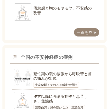
倦怠感と胸のモヤモヤ、不安感の
改善
一覧を見る
全国の不安神経症の症例
繁忙期の顎の緊張から呼吸苦と首
の痛みが出現
東室蘭駅：すのさき鍼灸整骨院
夕方以降に強まる動悸と息苦し
さ、焦燥感
清澄白河：鍼灸院ひなた 清澄白河