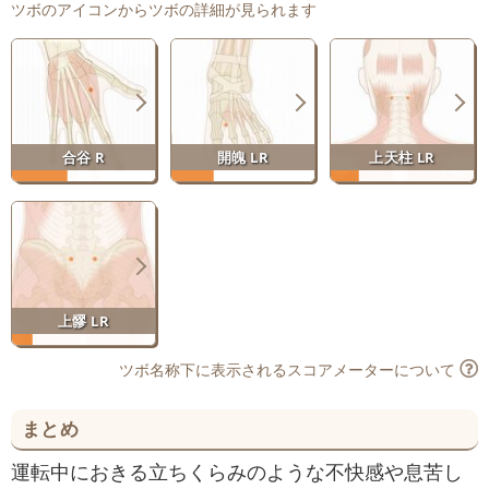
ツボのアイコンからツボの詳細が見られます
合谷 R
開魄 LR
上天柱 LR
上髎 LR
ツボ名称下に表示されるスコアメーターについて
まとめ
運転中におきる立ちくらみのような不快感や息苦し