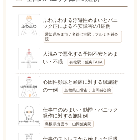
ふわふわする浮遊性めまいとパニ
ック症による不安障害の1症例
愛知県あま市 / 名鉄七宝駅：フルミチ鍼灸
院
人混みで悪化する予期不安とめま
い・不眠
有松駅：鍼灸TAKA
心因性頻尿と頭痛に対する鍼施術
の一例
島根県出雲市：山岡鍼灸院
仕事中のめまい・動悸・パニック
発作に対する施術例
島根県出雲市：山岡鍼灸院
仕事のストレスから始まった呼吸