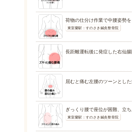
荷物の仕分け作業で中腰姿勢を
東室蘭駅：すのさき鍼灸整骨院
長距離運転後に発症した右仙腸
屈むと痛む左腰のツーンとした
ぎっくり腰で座位が困難、立ち
東室蘭駅：すのさき鍼灸整骨院