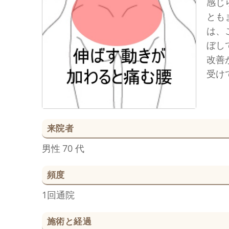
感じ
とも
は、
ぼし
改善
受け
来院者
男性
70 代
頻度
1回通院
施術と経過