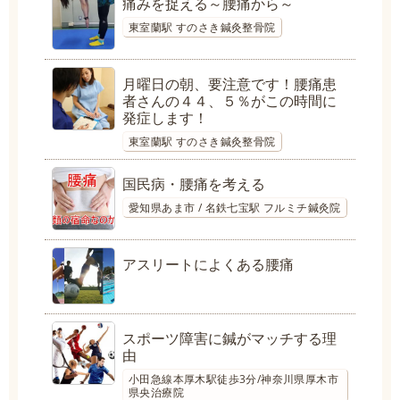
痛みを捉える～腰痛から～
東室蘭駅 すのさき鍼灸整骨院
月曜日の朝、要注意です！腰痛患
者さんの４４、５％がこの時間に
発症します！
東室蘭駅 すのさき鍼灸整骨院
国民病・腰痛を考える
愛知県あま市 / 名鉄七宝駅 フルミチ鍼灸院
アスリートによくある腰痛
スポーツ障害に鍼がマッチする理
由
小田急線本厚木駅徒歩3分/神奈川県厚木市
県央治療院