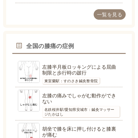
一覧を見る
全国の膝痛の症例
左膝半月板ロッキングによる屈曲
制限と歩行時の跛行
東室蘭駅：すのさき鍼灸整骨院
左膝の痛みでしゃがむ動作ができ
ない
名鉄桜井駅/愛知県安城市：鍼灸マッサー
ジたかはし
胡坐で膝を床に押し付けると膝裏
が痛む