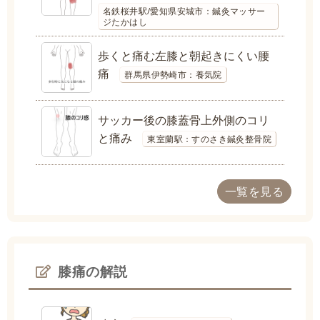
名鉄桜井駅/愛知県安城市：鍼灸マッサー
ジたかはし
歩くと痛む左膝と朝起きにくい腰
痛
群馬県伊勢崎市：養気院
サッカー後の膝蓋骨上外側のコリ
と痛み
東室蘭駅：すのさき鍼灸整骨院
一覧を見る
膝痛の解説