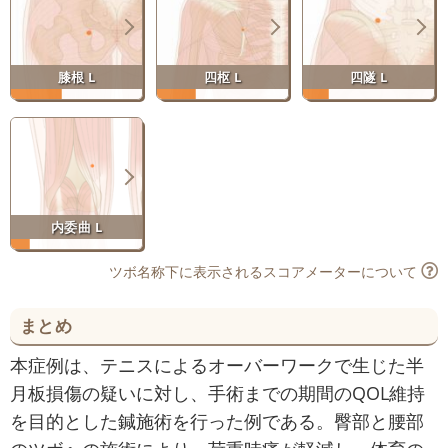
膝根 L
四枢 L
四隧 L
内委曲 L
ツボ名称下に表示されるスコアメーターについて
まとめ
本症例は、テニスによるオーバーワークで生じた半
月板損傷の疑いに対し、手術までの期間のQOL維持
を目的とした鍼施術を行った例である。臀部と腰部