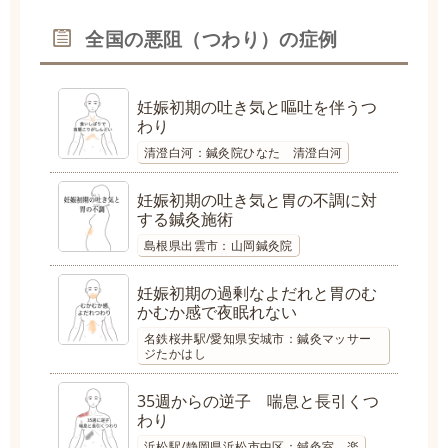
全国の悪阻（つわり）の症例
妊娠初期の吐き気と嘔吐を伴うつ
わり
清澄白河：鍼灸院ひなた 清澄白河
妊娠初期の吐き気と胃の不調に対
する鍼灸施術
島根県出雲市：山岡鍼灸院
妊娠初期の過剰なよだれと胃のむ
かむか感で夜眠れない
名鉄桜井駅/愛知県安城市：鍼灸マッサー
ジたかはし
35週からの逆子 喘息と長引くつ
わり
浜松駅/静岡県浜松市中区：鍼灸室 楽