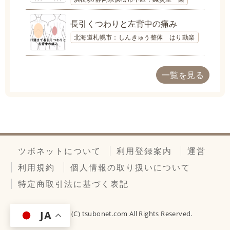
長引くつわりと左背中の痛み
北海道札幌市：しんきゅう整体 はり動楽
一覧を見る
ツボネットについて
利用登録案内
運営
利用規約
個人情報の取り扱いについて
特定商取引法に基づく表記
JA
Copyright (C)
tsubonet.com
All Rights Reserved.