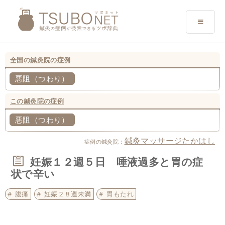
全国の鍼灸院の症例
悪阻（つわり）
この鍼灸院の症例
悪阻（つわり）
鍼灸マッサージたかはし
症例の鍼灸院：
妊娠１２週５日 唾液過多と胃の症
状で辛い
腹痛
妊娠２８週未満
胃もたれ