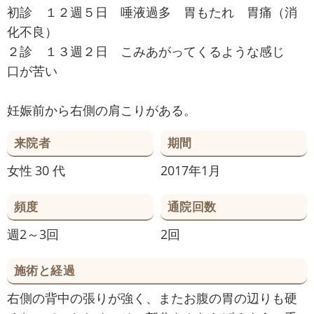
初診 １２週５日 唾液過多 胃もたれ 胃痛（消
化不良）
２診 １３週２日 こみあがってくるような感じ
口が苦い
妊娠前から右側の肩こりがある。
来院者
期間
女性
30 代
2017年1月
頻度
通院回数
週2～3回
2回
施術と経過
右側の背中の張りが強く、またお腹の胃の辺りも硬