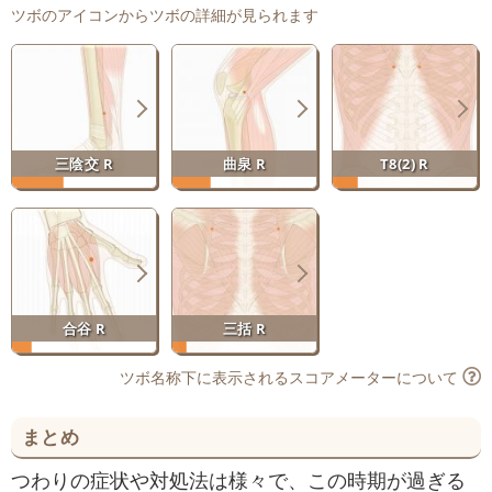
ツボのアイコンからツボの詳細が見られます
三陰交 R
曲泉 R
T8(2) R
合谷 R
三括 R
ツボ名称下に表示されるスコアメーターについて
まとめ
つわりの症状や対処法は様々で、この時期が過ぎる