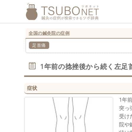
全国の鍼灸院の症例
足首痛
1年前の捻挫後から続く左足
症状
1年
突っ
受け
院や