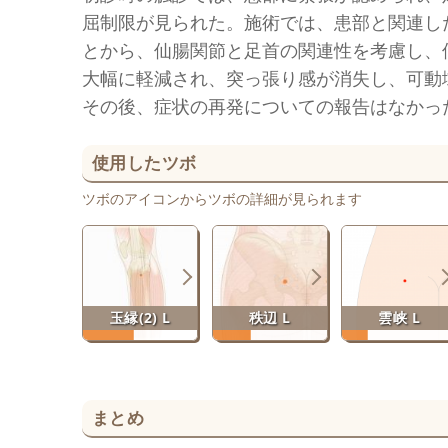
屈制限が見られた。施術では、患部と関連し
とから、仙腸関節と足首の関連性を考慮し、
大幅に軽減され、突っ張り感が消失し、可動
その後、症状の再発についての報告はなかっ
使用したツボ
ツボのアイコンからツボの詳細が見られます
玉縁(2) L
秩辺 L
雲峡 L
まとめ