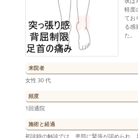
状は
軽度
てお
る感
た。
来院者
女性
30 代
頻度
1回通院
施術と経過
初診時の触診では、患部に緊張が認められ、