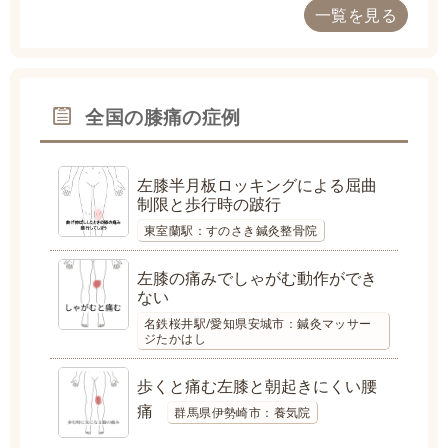
一覧を見る
全国の膝痛の症例
左膝半月板ロッキングによる屈曲
制限と歩行時の跛行
東室蘭駅：すのさき鍼灸整骨院
左膝の痛みでしゃがむ動作ができ
ない
名鉄桜井駅/愛知県安城市：鍼灸マッサー
ジたかはし
歩くと痛む左膝と朝起きにくい腰
痛
群馬県伊勢崎市：養気院