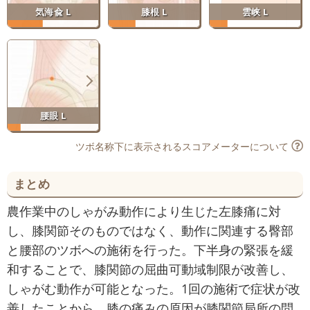
気海兪 L
膝根 L
雲峡 L
腰眼 L
ツボ名称下に表示されるスコアメーターについて
まとめ
農作業中のしゃがみ動作により生じた左膝痛に対
し、膝関節そのものではなく、動作に関連する臀部
と腰部のツボへの施術を行った。下半身の緊張を緩
和することで、膝関節の屈曲可動域制限が改善し、
しゃがむ動作が可能となった。1回の施術で症状が改
善したことから、膝の痛みの原因が膝関節局所の問