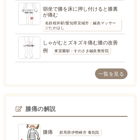
胡坐で膝を床に押し付けると膝裏
が痛む
名鉄桜井駅/愛知県安城市：鍼灸マッサー
ジたかはし
しゃがむとズキズキ痛む膝の改善
例
東室蘭駅：すのさき鍼灸整骨院
一覧を見る
膝痛の解説
膝痛
群馬県伊勢崎市 養気院