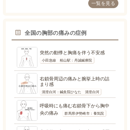
一覧を見る
全国の胸部の痛みの症例
突然の動悸と胸痛を伴う不安感
小田急線 栢山駅：丹誠鍼療院
右鎖骨周辺の痛みと腕挙上時の詰
まり感
清澄白河：鍼灸院ひなた 清澄白河
呼吸時にも痛む右鎖骨下から胸中
央の痛み
群馬県伊勢崎市：養気院