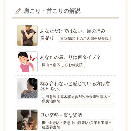
肩こり・首こりの解説
あなただけではない、頸の痛み・
肩凝り
東室蘭駅 すのさき鍼灸整骨院
あなたの肩こりは何タイプ？
岡山市南区 しらお鍼灸院
枕が合わないと感じている方は意
外と多い。
小田急線本厚木駅徒歩3分/神奈川県厚木市
県央治療院
良い姿勢＝楽な姿勢
JR中山寺駅・阪急中山観音駅/兵庫県宝塚市
紅露養生院