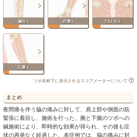
漏谷 L
四瀆 L
T2(2.5) L
孔最 L
ツボ名称下に表示されるスコアメーターについて
まとめ
夜間痛を伴う脇の痛みに対して、肩上部や側面の筋
緊張に着目し、施術を行った。腕と下腿のツボへの
鍼施術により、即時的な効果が得られ、その後も症
状の再発なく経過した。本症例では、脇の痛みに対