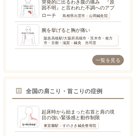
突発的に出るわき腹の痛み 『原
因不明』と言われた不調へのアプ
ローチ
島根県出雲市：山岡鍼灸院
腕を挙げると胸が痛い
阪急高槻駅/大阪府高槻市・茨木市・枚方
市・京都・滋賀：鍼灸 光司堂
一覧を見る
全国の肩こり・首こりの症例
起床時から始まった右首と肩の境
目の強い緊張感と動作制限
東室蘭駅：すのさき鍼灸整骨院