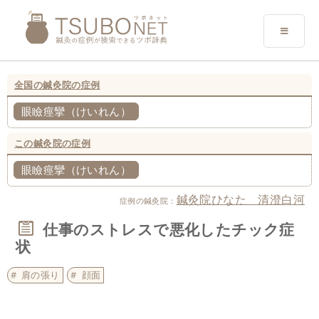
全国の鍼灸院の症例
眼瞼痙攣（けいれん）
この鍼灸院の症例
眼瞼痙攣（けいれん）
鍼灸院ひなた 清澄白河
症例の鍼灸院：
仕事のストレスで悪化したチック症
状
肩の張り
顔面