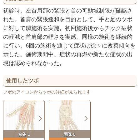
初診時、左首肩部の緊張と首の可動域制限が確認さ
れた。首肩の緊張緩和を目的として、手と足のツボ
に対して鍼施術を実施。初回施術後からチック症状
の軽減と首肩部の軽さを実感。同様の施術を継続的
に行い、6回の施術を通じて症状は徐々に改善傾向を
示した。施術期間中、症状の再燃や新たな症状の出
現は認められなかった。
使用したツボ
ツボのアイコンからツボの詳細が見られます
合谷 L
開魄 L