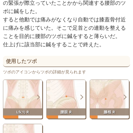
の緊張が際立っていたことかから関連する腰部のツ
ボに鍼をした。
すると他動では痛みがなくなり自動では膝蓋骨付近
に痛みを感じていた。そこで足首との連動を整える
ことを目的に腰部のツボに鍼をすると薄らいだ。
仕上げに該当部に鍼をすることで終えた。
使用したツボ
ツボのアイコンからツボの詳細が見られます
L5(1) R
腰眼 R
膝根 R