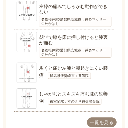
左膝の痛みでしゃがむ動作ができ
ない
名鉄桜井駅/愛知県安城市：鍼灸マッサー
ジたかはし
胡坐で膝を床に押し付けると膝裏
が痛む
名鉄桜井駅/愛知県安城市：鍼灸マッサー
ジたかはし
歩くと痛む左膝と朝起きにくい腰
痛
群馬県伊勢崎市：養気院
しゃがむとズキズキ痛む膝の改善
例
東室蘭駅：すのさき鍼灸整骨院
一覧を見る