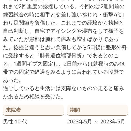
れまで2回重度の捻挫している。今回のは2週間前の
練習試合の時に相手と交差し強い捻じれ・衝撃が加
わり足関節を負傷した。これまでの経験から捻挫と
自己判断し、自宅でアイシングや湿布をして様子を
みていたが患部は腫れて痛みも増すばかりであっ
た。捻挫と違うと思い負傷してから5日後に整形外科
に受診すると『腓骨遠位端部骨折』であるとのこ
と。1週間ギプス固定し、2日前からは就寝時のみ包
帯での固定で経過をみるように言われている段階で
あった。
過ごしていると生活には支障ないものの走ると痛み
があるため相談を受けた。
来院者
期間
男性
10 代
2023年5月 ～ 2023年5月