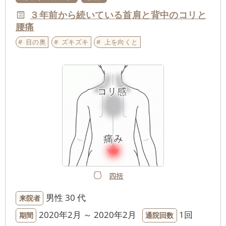
３年前から続いている首肩と背中のコリと
腰痛
目の奥
ズキズキ
上を向くと
四括
男性
30 代
来院者
2020年2月 ～ 2020年2月
1回
期間
通院回数