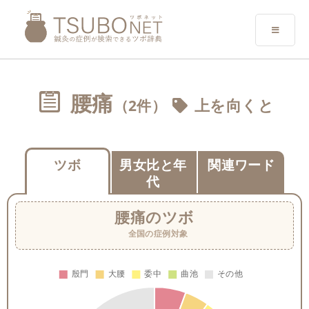
腰痛
（2件）
上を向くと
ツボ
男女比と年
関連ワード
代
腰痛
のツボ
全国の症例対象