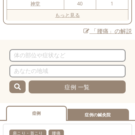
神堂
40
1
もっと見る
「腰痛」の解説
症例 一覧
症例
症例の鍼灸院
肩こり・首こり
腰痛