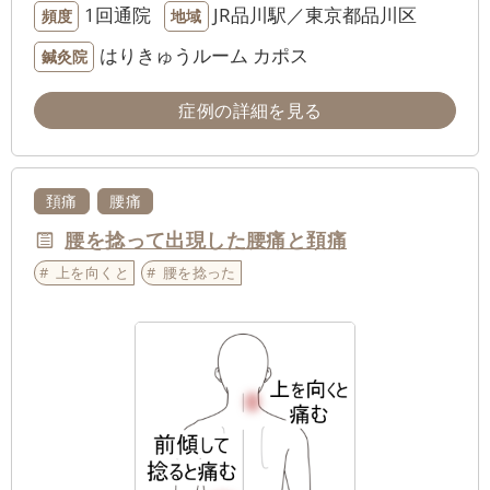
1回通院
JR品川駅／東京都品川区
頻度
地域
はりきゅうルーム カポス
鍼灸院
症例の詳細を見る
頚痛
腰痛
腰を捻って出現した腰痛と頚痛
上を向くと
腰を捻った