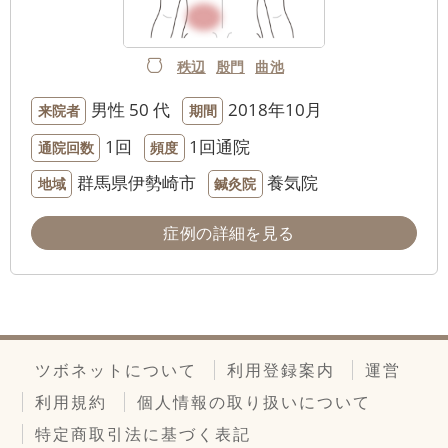
秩辺
殷門
曲池
男性
50 代
2018年10月
来院者
期間
1回
1回通院
通院回数
頻度
群馬県伊勢崎市
養気院
地域
鍼灸院
症例の詳細を見る
ツボネットについて
利用登録案内
運営
利用規約
個人情報の取り扱いについて
特定商取引法に基づく表記