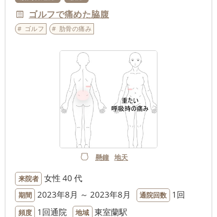
ゴルフで痛めた脇腹
ゴルフ
肋骨の痛み
懸鐘
地天
女性
40 代
来院者
2023年8月 ～ 2023年8月
1回
期間
通院回数
1回通院
東室蘭駅
頻度
地域