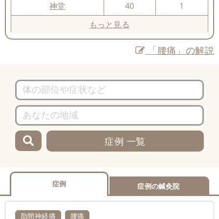
神堂
40
1
もっと見る
「腰痛」の解説
症例 一覧
症例
症例の鍼灸院
肋間神経痛
腰痛