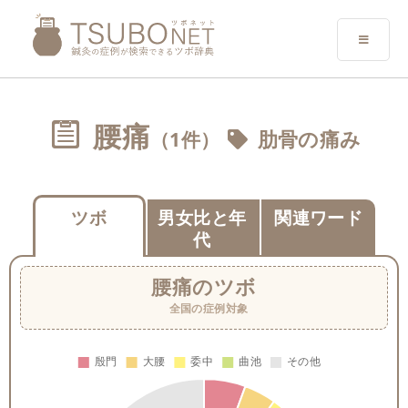
腰痛
（1件）
肋骨の痛み
ツボ
男女比と年
関連ワード
代
腰痛
のツボ
全国の症例対象