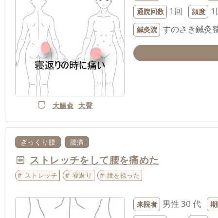
1回
1
通院回数
頻度
すのさき鍼灸
鍼灸院
大腸兪
大臀
ぎっくり腰
腰痛
ストレッチをして腰を痛めた
ストレッチ
寝返り
腰を捻った
男性
30 代
来院者
期