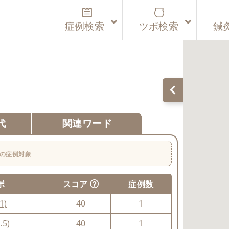
症例検索
ツボ検索
鍼
代
関連ワード
の症例対象
ボ
スコア
症例数
1)
40
1
.5)
40
1