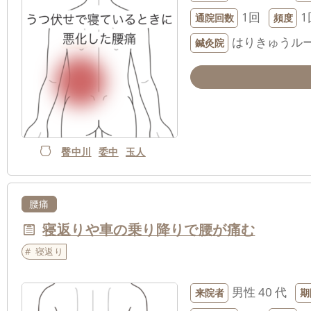
1回
1
通院回数
頻度
はりきゅうルー
鍼灸院
臀中川
委中
玉人
腰痛
寝返りや車の乗り降りで腰が痛む
寝返り
男性
40 代
来院者
期