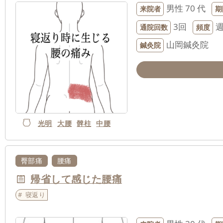
男性
70 代
来院者
期
3回
通院回数
頻度
山岡鍼灸院
鍼灸院
光明
大腰
髀柱
中腰
臀部痛
腰痛
帰省して感じた腰痛
寝返り