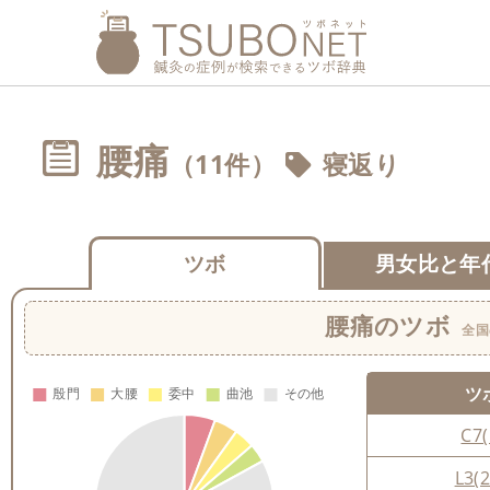
腰痛
（11件）
寝返り
ツボ
男女比と年
腰痛
のツボ
全国
ツ
C7(
L3(2