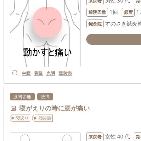
男性
30 代
来院者
期
1回
1
通院回数
頻度
すのさき鍼灸
鍼灸院
中腰
豊隆
光明
陽陵泉
股関節痛
腰痛
寝がえりの時に腰が痛い
寝返り
股関節
女性
40 代
来院者
期