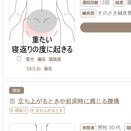
2回
週
通院回数
頻度
すのさき鍼灸
鍼灸院
委中
漏谷
陰陵泉
T3(1.5)
渝谷
腰痛
立ち上がるときや起床時に感じる腰痛
寝返り
立ち上がるとき
男性
30 代
来院者
期