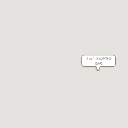
すのさき鍼灸整骨
院
(4)