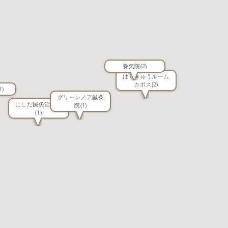
養気院
(2)
はりきゅうルーム
カポス
(2)
1)
グリーンノア鍼灸
にしだ鍼灸治療院
院
(1)
(1)