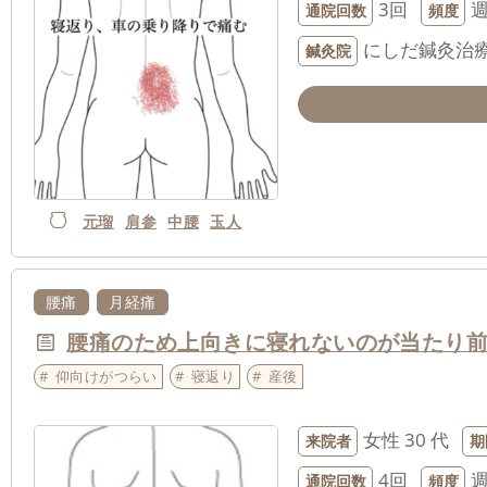
3回
通院回数
頻度
にしだ鍼灸治
鍼灸院
元瑠
肩参
中腰
玉人
腰痛
月経痛
腰痛のため上向きに寝れないのが当たり
仰向けがつらい
寝返り
産後
女性
30 代
来院者
期
4回
通院回数
頻度