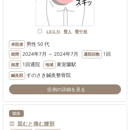
L3(2.5)
臀人
臀中根
男性
50 代
来院者
2024年7月 ～ 2024年7月
1回
期間
通院回数
1回通院
東室蘭駅
頻度
地域
すのさき鍼灸整骨院
鍼灸院
症例の詳細を見る
腰痛
屈むと痛む腰部