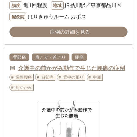
週1回程度
JR品川駅／東京都品川区
頻度
地域
はりきゅうルーム カポス
鍼灸院
症例の詳細を見る
背部痛
肩こり・首こり
腰痛
介護中の前かがみ動作で生じた腰痛の症例
慢性腰痛
背部痛
背中の張り
中腰
前かがみ