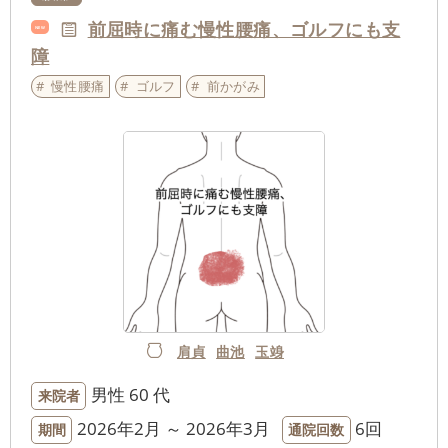
前屈時に痛む慢性腰痛、ゴルフにも支
NEW
障
慢性腰痛
ゴルフ
前かがみ
肩貞
曲池
玉竧
男性
60 代
来院者
2026年2月 ～ 2026年3月
6回
期間
通院回数