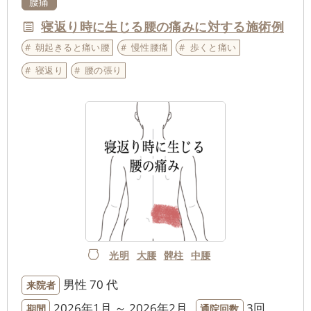
腰痛
寝返り時に生じる腰の痛みに対する施術例
朝起きると痛い腰
慢性腰痛
歩くと痛い
寝返り
腰の張り
光明
大腰
髀柱
中腰
男性
70 代
来院者
2026年1月 ～ 2026年2月
3回
期間
通院回数