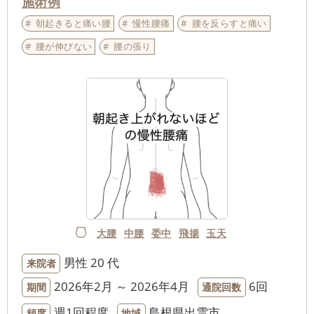
施術例
朝起きると痛い腰
慢性腰痛
腰を反らすと痛い
腰が伸びない
腰の張り
大腰
中腰
委中
飛揚
玉天
男性
20 代
来院者
2026年2月 ～ 2026年4月
6回
期間
通院回数
週1回程度
島根県出雲市
頻度
地域