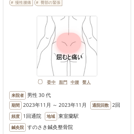
慢性腰痛
臀部の緊張
委中
殷門
中腰
臀人
男性
30 代
来院者
2023年11月 ～ 2023年11月
2回
期間
通院回数
1回通院
東室蘭駅
頻度
地域
すのさき鍼灸整骨院
鍼灸院