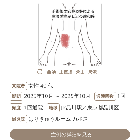
曲池
上巨虚
承山
尺沢
女性
40 代
来院者
2025年10月 ～ 2025年10月
1回
期間
通院回数
1回通院
JR品川駅／東京都品川区
頻度
地域
はりきゅうルーム カポス
鍼灸院
症例の詳細を見る