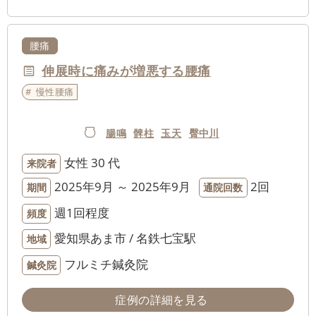
腰痛
伸展時に痛みが増悪する腰痛
慢性腰痛
腸鳴
髀柱
玉天
臀中川
女性
30 代
来院者
2025年9月 ～ 2025年9月
2回
期間
通院回数
週1回程度
頻度
愛知県あま市 / 名鉄七宝駅
地域
フルミチ鍼灸院
鍼灸院
症例の詳細を見る