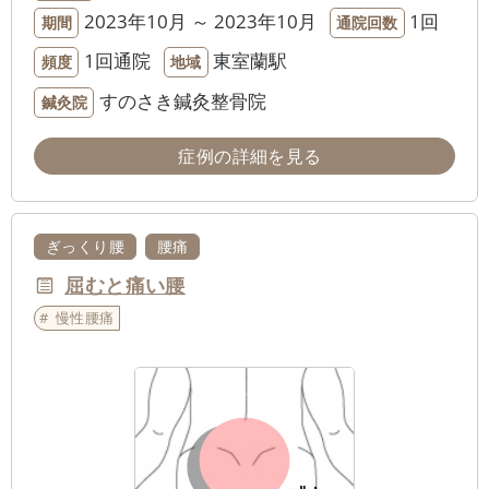
2023年10月 ～ 2023年10月
1回
期間
通院回数
1回通院
東室蘭駅
頻度
地域
すのさき鍼灸整骨院
鍼灸院
症例の詳細を見る
ぎっくり腰
腰痛
屈むと痛い腰
慢性腰痛