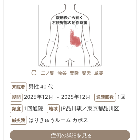
二ノ臀
渝谷
豊隆
臀天
威霊
男性
40 代
来院者
2025年12月 ～ 2025年12月
1回
期間
通院回数
1回通院
JR品川駅／東京都品川区
頻度
地域
はりきゅうルーム カポス
鍼灸院
症例の詳細を見る