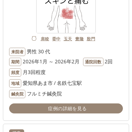
肩稜
委中
玉天
豊隆
殷門
男性
30 代
来院者
2026年1月 ～ 2026年2月
2回
期間
通院回数
月3回程度
頻度
愛知県あま市 / 名鉄七宝駅
地域
フルミチ鍼灸院
鍼灸院
症例の詳細を見る