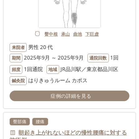
臀中根
承山
曲池
下巨虚
男性
20 代
来院者
2025年9月 ～ 2025年9月
1回
期間
通院回数
1回通院
JR品川駅／東京都品川区
頻度
地域
はりきゅうルーム カポス
鍼灸院
症例の詳細を見る
臀部痛
腰痛
朝起き上がれないほどの慢性腰痛に対する