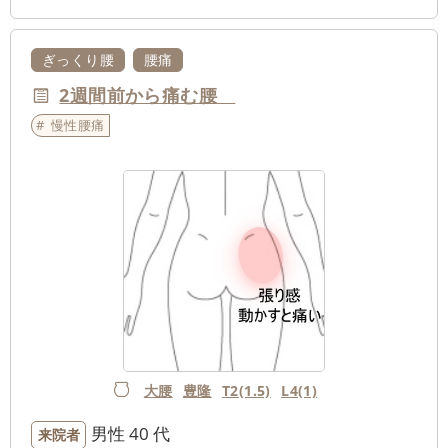
ぎっくり腰
腰痛
2週間前から痛む腰
慢性腰痛
大腰
豊隆
T2(1.5)
L4(1)
男性
40 代
来院者