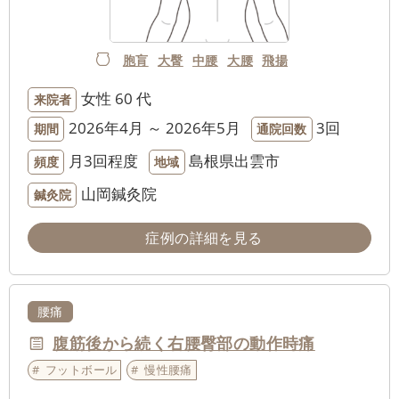
胞肓
大臀
中腰
大腰
飛揚
女性
60 代
来院者
2026年4月 ～ 2026年5月
3回
期間
通院回数
月3回程度
島根県出雲市
頻度
地域
山岡鍼灸院
鍼灸院
症例の詳細を見る
腰痛
腹筋後から続く右腰臀部の動作時痛
フットボール
慢性腰痛