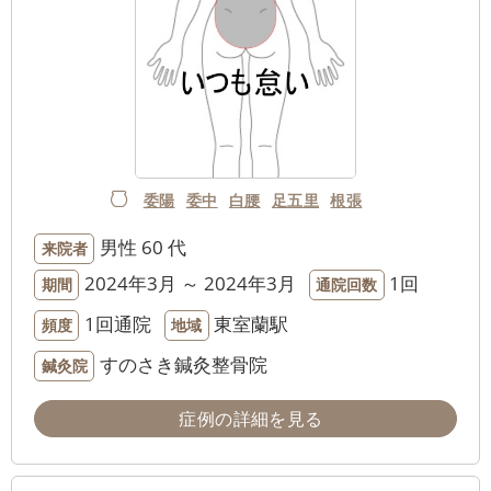
委陽
委中
白腰
足五里
根張
男性
60 代
来院者
2024年3月 ～ 2024年3月
1回
期間
通院回数
1回通院
東室蘭駅
頻度
地域
すのさき鍼灸整骨院
鍼灸院
症例の詳細を見る