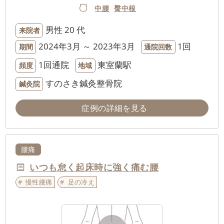
中腰
臀中根
男性
20 代
来院者
2024年3月 ～ 2023年3月
1回
期間
通院回数
1回通院
東室蘭駅
頻度
地域
すのさき鍼灸整骨院
鍼灸院
症例の詳細を見る
腰痛
いつも怠く起床時に強く痛む腰
慢性腰痛
足の冷え