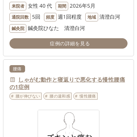
女性
40 代
2026年5月
来院者
期間
5回
週1回程度
清澄白河
通院回数
頻度
地域
鍼灸院ひなた 清澄白河
鍼灸院
症例の詳細を見る
腰痛
しゃがむ動作と寝返りで悪化する慢性腰痛
の1症例
腰が伸びない
腰の違和感
慢性腰痛