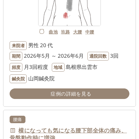
曲池
玖路
大腰
中腰
男性
20 代
来院者
2026年5月 ～ 2026年6月
3回
期間
通院回数
月3回程度
島根県出雲市
頻度
地域
山岡鍼灸院
鍼灸院
症例の詳細を見る
腰痛
横になっても気になる腰下部全体の痛み、
骨盤動作時に増強