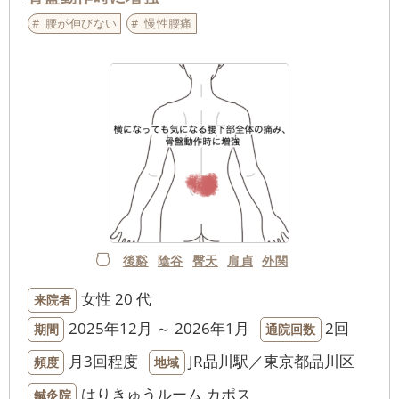
腰が伸びない
慢性腰痛
後谿
陰谷
臀天
肩貞
外関
女性
20 代
来院者
2025年12月 ～ 2026年1月
2回
期間
通院回数
月3回程度
JR品川駅／東京都品川区
頻度
地域
はりきゅうルーム カポス
鍼灸院