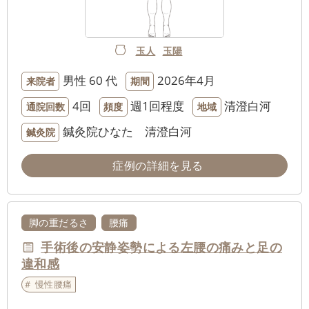
玉人
玉陽
男性
60 代
2026年4月
来院者
期間
4回
週1回程度
清澄白河
通院回数
頻度
地域
鍼灸院ひなた 清澄白河
鍼灸院
症例の詳細を見る
脚の重だるさ
腰痛
手術後の安静姿勢による左腰の痛みと足の
違和感
慢性腰痛