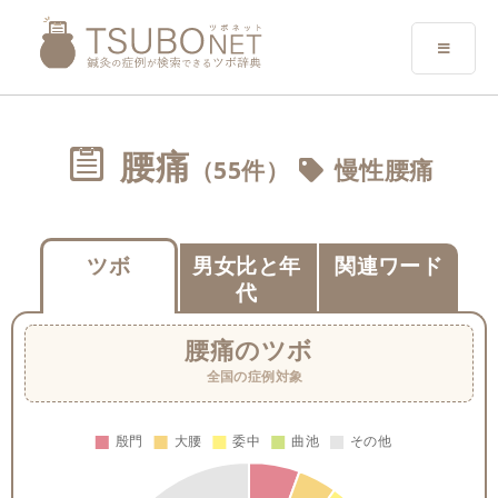
腰痛
（55件）
慢性腰痛
ツボ
男女比と年
関連ワード
代
腰痛
のツボ
全国の症例対象