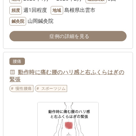
週1回程度
島根県出雲市
頻度
地域
山岡鍼灸院
鍼灸院
症例の詳細を見る
腰痛
動作時に痛む腰のハリ感と右ふくらはぎの
緊張
慢性腰痛
スポーツジム