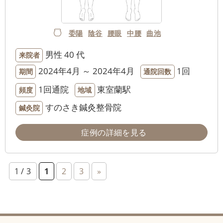
委陽
陰谷
腰眼
中腰
曲池
男性
40 代
来院者
2024年4月 ～ 2024年4月
1回
期間
通院回数
1回通院
東室蘭駅
頻度
地域
すのさき鍼灸整骨院
鍼灸院
症例の詳細を見る
1 / 3
1
2
3
»