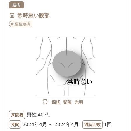
腰痛
常時怠い腰部
慢性腰痛
四枢
臀落
光明
男性
40 代
来院者
2024年4月 ～ 2024年4月
1回
期間
通院回数