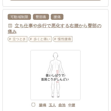
可動域制限
臀部痛
腰痛
立ち仕事や歩行で悪化する右腰から臀部の
痛み
立つとき
歩くと痛い
慢性腰痛
腸鳴
玉人
曲池
中腰