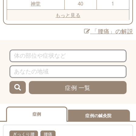
神堂
40
1
もっと見る
「腰痛」の解説
症例 一覧
症例
症例の鍼灸院
ぎっくり腰
腰痛