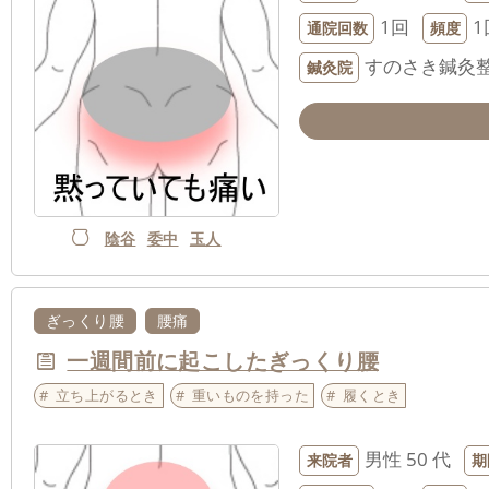
1回
1
通院回数
頻度
すのさき鍼灸
鍼灸院
陰谷
委中
玉人
ぎっくり腰
腰痛
一週間前に起こしたぎっくり腰
立ち上がるとき
重いものを持った
履くとき
男性
50 代
来院者
期