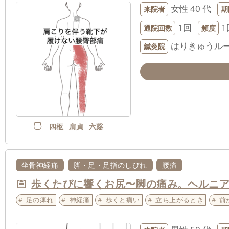
女性
40 代
来院者
期
1回
1
通院回数
頻度
はりきゅうルー
鍼灸院
四枢
肩貞
六谿
坐骨神経痛
脚・足・足指のしびれ
腰痛
歩くたびに響くお尻〜脚の痛み。ヘルニ
足の痺れ
神経痛
歩くと痛い
立ち上がるとき
前