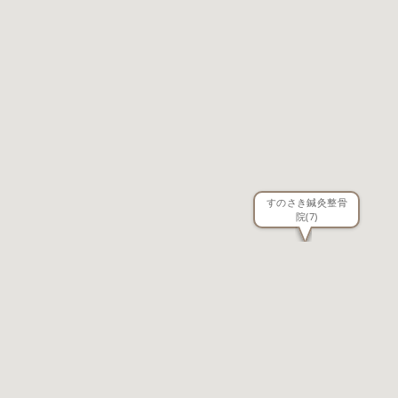
すのさき鍼灸整骨
院
(7)