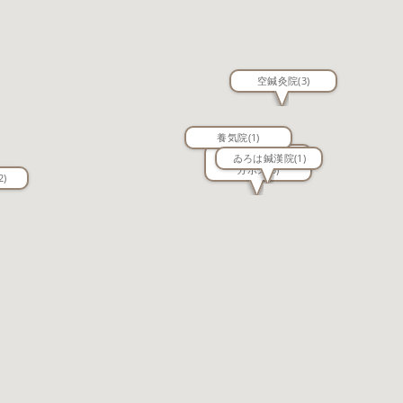
空鍼灸院
(3)
養気院
(1)
はりきゅうルーム
ゐろは鍼漢院
(1)
カポス
(3)
2)