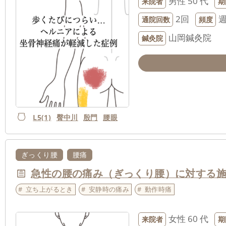
男性
50 代
来院者
期
2回
通院回数
頻度
山岡鍼灸院
鍼灸院
L5(1)
臀中川
殷門
腰眼
ぎっくり腰
腰痛
急性の腰の痛み（ぎっくり腰）に対する
立ち上がるとき
安静時の痛み
動作時痛
女性
60 代
来院者
期