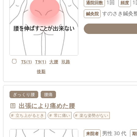
1回
1
通院回数
頻度
すのさき鍼灸
鍼灸院
T5(1)
T9(1)
大腰
玖路
後谿
ぎっくり腰
腰痛
出張により痛めた腰
立ち上がるとき
常に痛い
楽な姿勢がない
男性
30 代
来院者
期