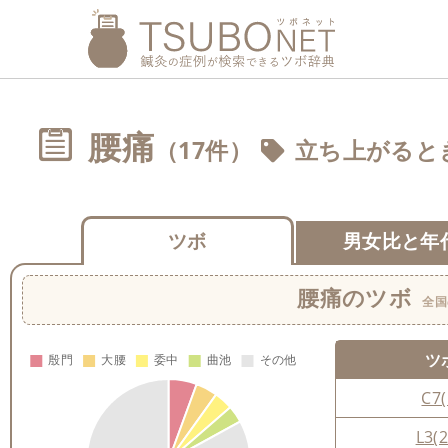
腰痛
（17件）
立ち上がると
ツボ
男女比と年
腰痛
のツボ
全国
ツ
C7(
L3(2