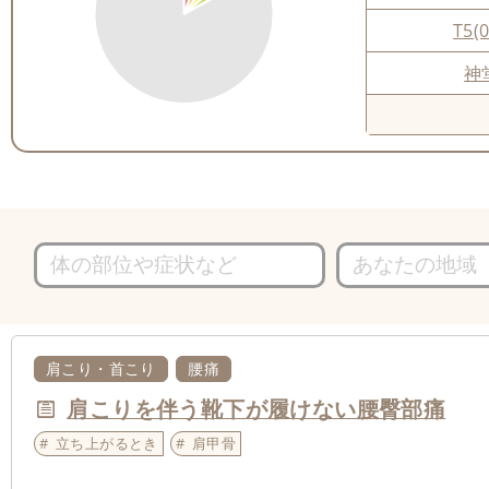
T5(0
神
肩こり・首こり
腰痛
肩こりを伴う靴下が履けない腰臀部痛
立ち上がるとき
肩甲骨