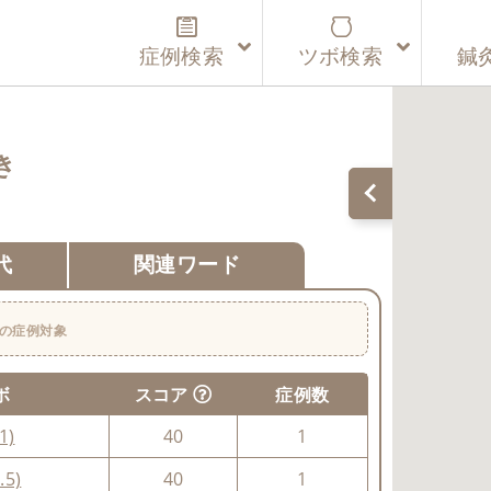
症例検索
ツボ検索
鍼
き
代
関連ワード
の症例対象
ボ
スコア
症例数
1)
40
1
.5)
40
1