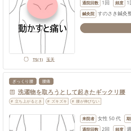
1回
1
通院回数
頻度
すのさき鍼灸
鍼灸院
T5(1)
玉天
ぎっくり腰
腰痛
洗濯物を取ろうとして起きたギックリ腰
立ち上がるとき
ズキズキ
腰が伸びない
女性
50 代
来院者
期
2回
週
通院回数
頻度