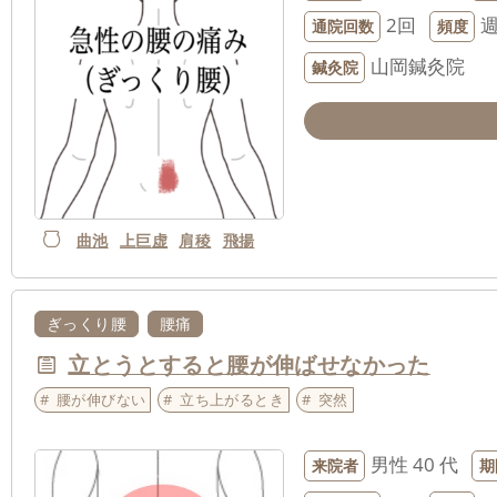
2回
通院回数
頻度
山岡鍼灸院
鍼灸院
曲池
上巨虚
肩稜
飛揚
ぎっくり腰
腰痛
立とうとすると腰が伸ばせなかった
腰が伸びない
立ち上がるとき
突然
男性
40 代
来院者
期