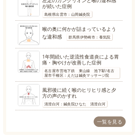
左足のガングリオンと喉の違和感
が続いた症例
島根県出雲市：山岡鍼灸院
喉の奥に何かが詰まっているよう
な違和感
群馬県伊勢崎市：養気院
1年間続いた逆流性食道炎による胃
痛・胸やけが改善した症例
名古屋市営地下鉄 東山線 池下駅/名古
屋市千種区：えだは鍼灸マッサージ院
風邪後に続く喉のヒリヒリ感と夕
方の声のかすれ
清澄白河：鍼灸院ひなた 清澄白河
一覧を見る