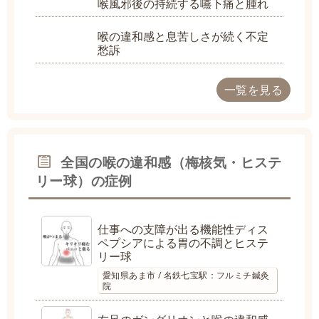
喉風邪後の持続する嚥下痛と腫れ
喉の違和感と息苦しさが続く不定
愁訴
一覧を見る
全国の喉の違和感（梅核気・ヒステ
リー球）の症例
仕事への支障が出る機能性ディス
ペプシアによる胃の不調とヒステ
リー球
愛知県あま市 / 名鉄七宝駅：フルミチ鍼灸
院