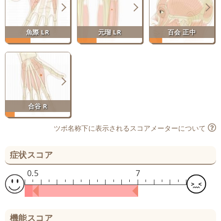
魚際 LR
元瑠 LR
百会 正中
合谷 R
ツボ名称下に表示されるスコアメーターについて
症状スコア
0.5
7
機能スコア