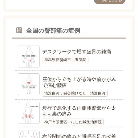
全国の臀部痛の症例
デスクワークで増す坐骨の鈍痛
群馬県伊勢崎市：養気院
座位から立ち上がる時や前かがみ
で痛む腰痛
清澄白河：鍼灸院ひなた 清澄白河
歩行で悪化する両側腰臀部から太
もも裏の痛み
神戸市須磨区：にしだ鍼灸治療院
右股関節の痛みと睡眠不足の改善