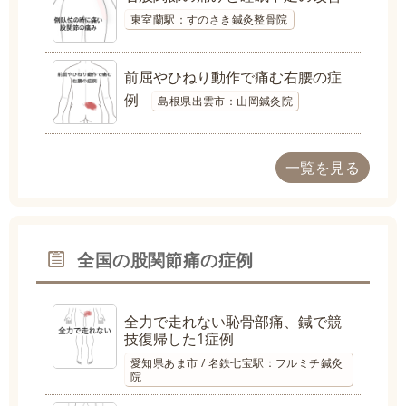
東室蘭駅：すのさき鍼灸整骨院
前屈やひねり動作で痛む右腰の症
例
島根県出雲市：山岡鍼灸院
一覧を見る
全国の股関節痛の症例
全力で走れない恥骨部痛、鍼で競
技復帰した1症例
愛知県あま市 / 名鉄七宝駅：フルミチ鍼灸
院