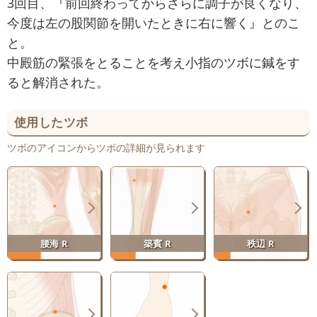
3回目、『前回終わってからさらに調子が良くなり、
今度は左の股関節を開いたときに右に響く』とのこ
と。
中殿筋の緊張をとることを考え小指のツボに鍼をす
ると解消された。
使用したツボ
ツボのアイコンからツボの詳細が見られます
腰海 R
築賓 R
秩辺 R