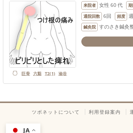
女性
60 代
来院者
期
6回
週
通院回数
頻度
すのさき鍼灸
鍼灸院
巨骨
六谿
T2(1)
渝谷
ツボネットについて
利用登録案内
JA