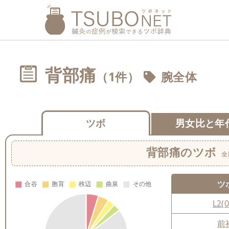
背部痛
（1件）
腕全体
ツボ
男女比と年
背部痛
のツボ
全
ツ
L2(0
前