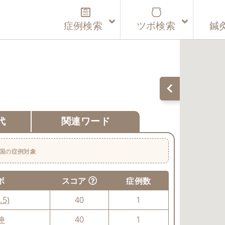
症例検索
ツボ検索
鍼
代
関連ワード
国の症例対象
ボ
スコア
症例数
.5)
40
1
神
40
1