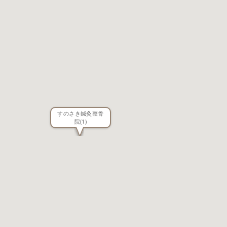
すのさき鍼灸整骨
院
(1)