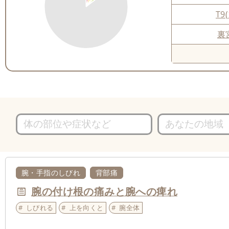
T9(
裏
腕・手指のしびれ
背部痛
腕の付け根の痛みと腕への痺れ
しびれる
上を向くと
腕全体