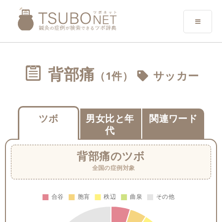
背部痛
（1件）
サッカー
ツボ
男女比と年
関連ワード
代
背部痛
のツボ
全国の症例対象