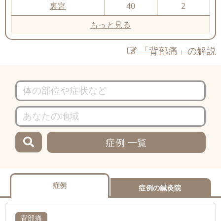
裏宮
40
2
もっと見る
「背部痛」の解説
症例 一覧
症例
症例の鍼灸院
背部痛