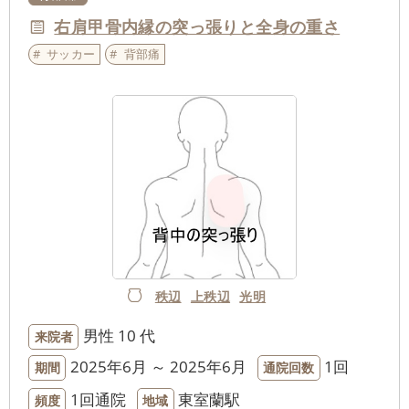
右肩甲骨内縁の突っ張りと全身の重さ
サッカー
背部痛
秩辺
上秩辺
光明
男性
10 代
来院者
2025年6月 ～ 2025年6月
1回
期間
通院回数
1回通院
東室蘭駅
頻度
地域