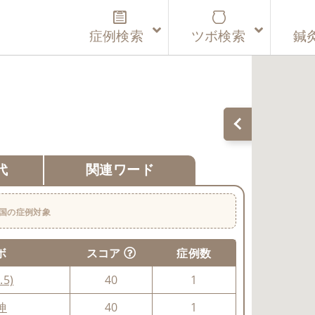
症例検索
ツボ検索
鍼
代
関連ワード
国の症例対象
ボ
スコア
症例数
.5)
40
1
神
40
1