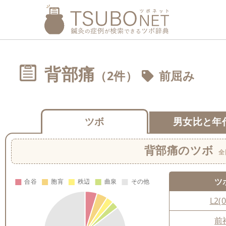
背部痛
（2件）
前屈み
ツボ
男女比と年
背部痛
のツボ
全
ツ
L2(0
前