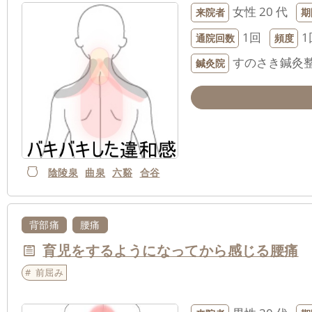
女性
20 代
来院者
期
1回
1
通院回数
頻度
すのさき鍼灸
鍼灸院
陰陵泉
曲泉
六谿
合谷
背部痛
腰痛
育児をするようになってから感じる腰痛
前屈み