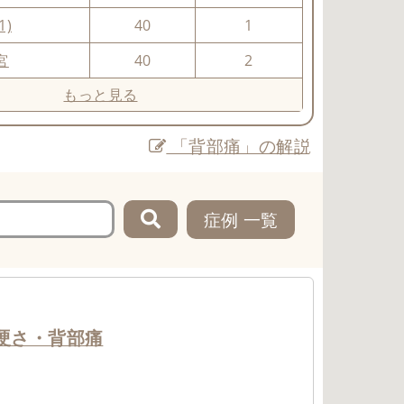
1)
40
1
宮
40
2
もっと見る
「背部痛」の解説
症例 一覧
硬さ・背部痛