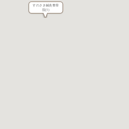
すのさき鍼灸整骨
院
(1)