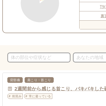
T9(
裏
背部痛
肩こり・首こり
2週間前から感じる首こり、バキバキした
前屈み
常に凝っている