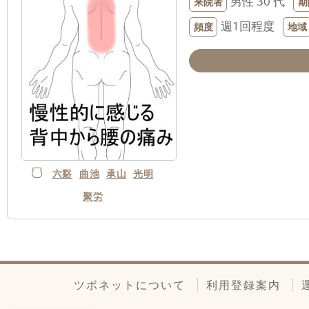
男性
30 代
来院者
期
週1回程度
頻度
地域
六谿
曲池
承山
光明
聚労
ツボネットについて
利用登録案内