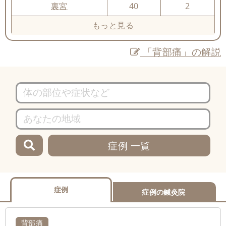
裏宮
40
2
もっと見る
「背部痛」の解説
症例 一覧
症例
症例の鍼灸院
背部痛