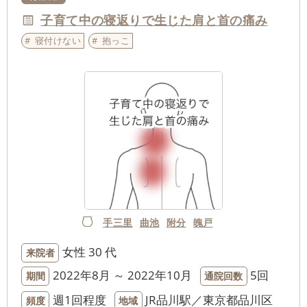
子育て中の寝返りで生じた肩と首の痛み
寝付けない
抱っこ
手三里
曲池
附分
魄戸
女性
30 代
来院者
2022年8月 ～ 2022年10月
5回
期間
通院回数
週1回程度
JR品川駅／東京都品川区
頻度
地域