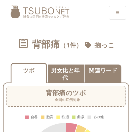
背部痛
（1件）
抱っこ
ツボ
男女比と年
関連ワード
代
背部痛
のツボ
全国の症例対象