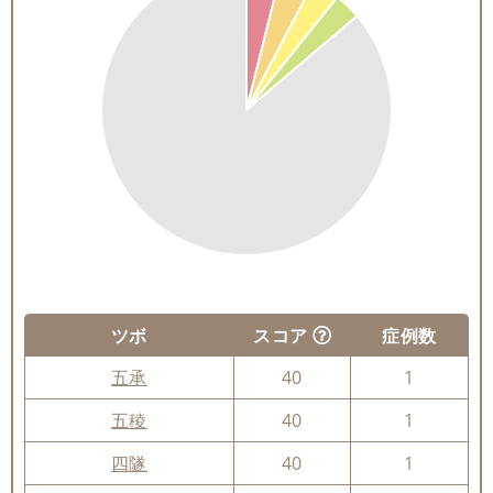
ツボ
スコア
症例数
五承
40
1
五稜
40
1
四隧
40
1