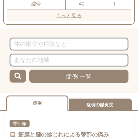
臑兪
40
1
もっと見る
症例 一覧
症例
症例の鍼灸院
臀部痛
筋膜と腱の捻じれによる臀部の痛み