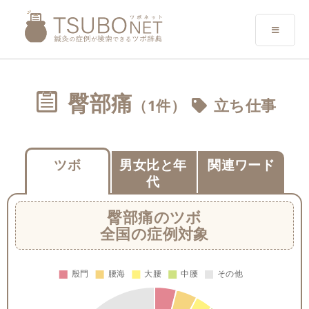
臀部痛
（1件）
立ち仕事
ツボ
男女比と年
関連ワード
代
臀部痛
のツボ
全国の症例対象