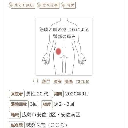
歩くと痛い
立ち仕事
お尻
殷門
腰海
腸鳴
T2(1.5)
男性
20 代
2020年9月
来院者
期間
3回
週2～3回
通院回数
頻度
広島市安佐北区・安佐南区
地域
鍼灸院志（こころ）
鍼灸院