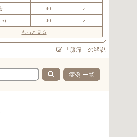
会
40
2
.5)
40
2
もっと見る
「膝痛」の解説
症例 一覧
ず