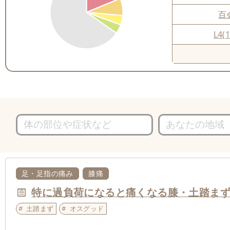
百
L4(1
足・足指の痛み
膝痛
特に過負荷になると痛くなる膝・土踏ま
土踏まず
オスグッド