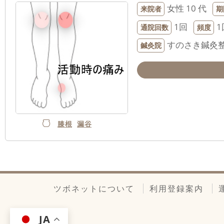
女性
10 代
来院者
期
1回
1
通院回数
頻度
すのさき鍼灸
鍼灸院
膝根
漏谷
ツボネットについて
利用登録案内
JA