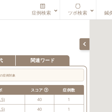
症例検索
ツボ検索
鍼
代
関連ワード
の症例対象
ボ
スコア
症例数
.5)
40
1
.5)
40
1