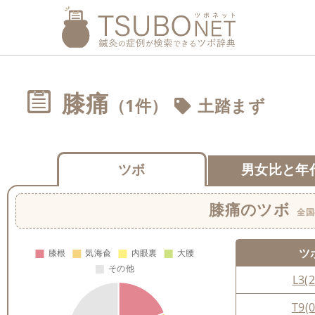
膝痛
（1件）
土踏まず
ツボ
男女比と年
膝痛
のツボ
全国
ツ
L3(2
T9(0