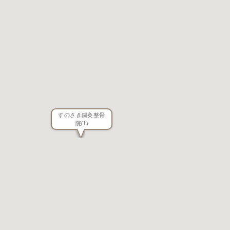
すのさき鍼灸整骨
院
(1)