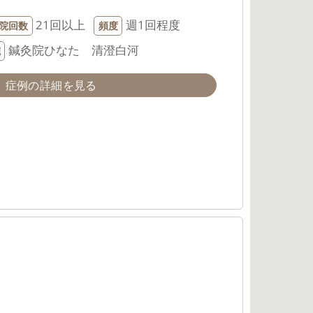
21回以上
週1回程度
院回数
頻度
鍼灸院ひなた 清澄白河
院
症例の詳細を見る