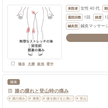
女性
40 代
来院者
期
1回
1
通院回数
頻度
鍼灸マッサー
鍼灸院
陰谷
大腰
曲池
委中
膝痛
膝の腫れと登山時の痛み
膝の痛み
膝裏
膝を曲げると痛い
登山