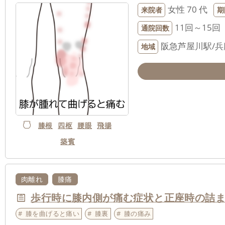
女性
70 代
来院者
期
11回～15回
通院回数
阪急芦屋川駅/
地域
膝根
四枢
腰眼
飛揚
築賓
肉離れ
膝痛
歩行時に膝内側が痛む症状と正座時の詰
膝を曲げると痛い
膝裏
膝の痛み