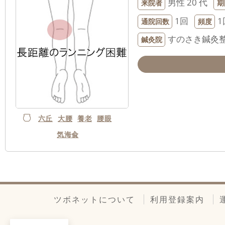
男性
20 代
来院者
期
1回
1
通院回数
頻度
すのさき鍼灸
鍼灸院
六丘
大腰
養老
腰眼
気海兪
ツボネットについて
利用登録案内