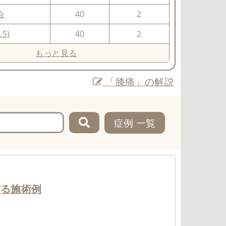
会
40
2
.5)
40
2
もっと見る
「膝痛」の解説
症例 一覧
する施術例