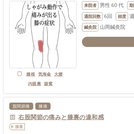
男性
60 代
来院者
期
6回
通院回数
頻度
山岡鍼灸院
鍼灸院
膝根
気海兪
大腰
内眼裏
築賓
股関節痛
膝痛
右股関節の痛みと膝裏の違和感
膝裏