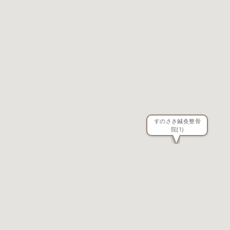
すのさき鍼灸整骨
院
(1)