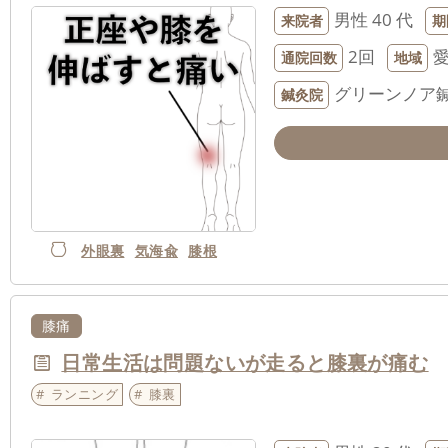
男性
40 代
来院者
期
2回
通院回数
地域
グリーンノア
鍼灸院
外眼裏
気海兪
膝根
膝痛
日常生活は問題ないが走ると膝裏が痛む
ランニング
膝裏