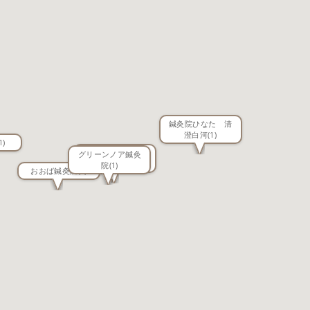
鍼灸院ひなた 清
澄白河
(1)
1)
鍼灸マッサージた
グリーンノア鍼灸
かはし
(1)
院
(1)
おおば鍼灸院
(1)