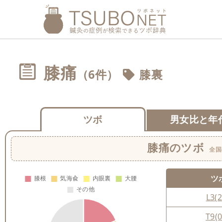
膝痛
（6件）
膝裏
ツボ
男女比と年
膝痛
のツボ
全国
ツ
L3(2
T9(0