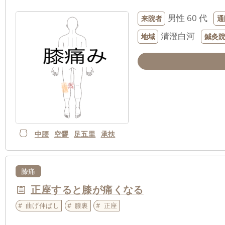
男性
60 代
来院者
通
清澄白河
地域
鍼灸
中腰
空髎
足五里
承扶
膝痛
正座すると膝が痛くなる
曲げ伸ばし
膝裏
正座