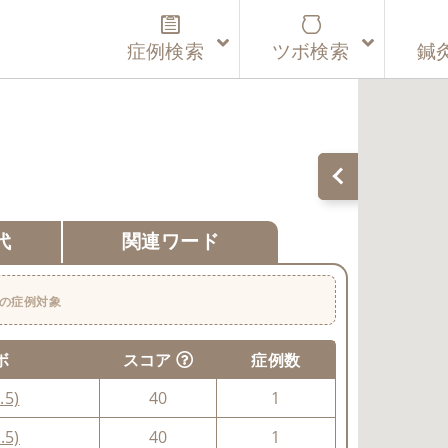
症例検索
ツボ検索
鍼
代
関連ワード
の症例対象
ボ
スコア
症例数
.5)
40
1
.5)
40
1