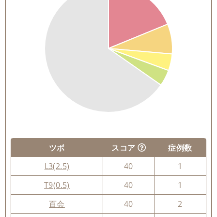
ツボ
スコア
症例数
L3(2.5)
40
1
T9(0.5)
40
1
百会
40
2