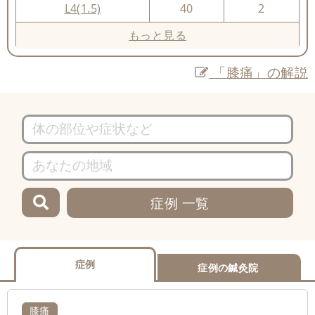
L4(1.5)
40
2
もっと見る
「膝痛」の解説
症例 一覧
症例
症例の鍼灸院
膝痛