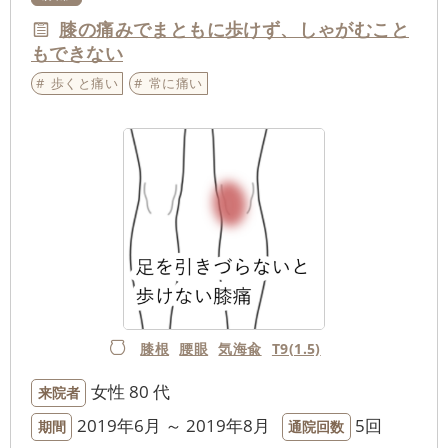
膝の痛みでまともに歩けず、しゃがむこと
もできない
歩くと痛い
常に痛い
膝根
腰眼
気海兪
T9(1.5)
女性
80 代
来院者
2019年6月 ～ 2019年8月
5回
期間
通院回数