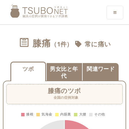
膝痛
（1件）
常に痛い
ツボ
男女比と年
関連ワード
代
膝痛
のツボ
全国の症例対象