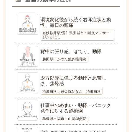
環境変化後から続く右耳症状と動
悸、毎日の頭痛
名鉄桜井駅/愛知県安城市：鍼灸マッサー
ジたかはし
背中の張り感、ほてり、動悸
勝田駅：かつた鍼灸接骨院
夕方以降に強まる動悸と息苦し
さ、焦燥感
清澄白河：鍼灸院ひなた 清澄白河
仕事中のめまい・動悸・パニック
発作に対する施術例
島根県出雲市：山岡鍼灸院