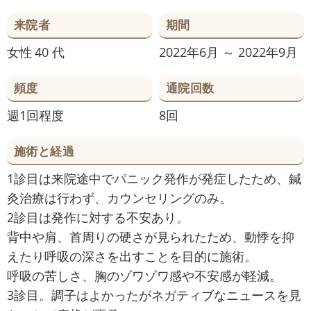
来院者
期間
女性
40 代
2022年6月 ～ 2022年9月
頻度
通院回数
週1回程度
8回
施術と経過
1診目は来院途中でパニック発作が発症したため、鍼
灸治療は行わず、カウンセリングのみ。
2診目は発作に対する不安あり。
背中や肩、首周りの硬さが見られたため、動悸を抑
えたり呼吸の深さを出すことを目的に施術。
呼吸の苦しさ、胸のゾワゾワ感や不安感が軽減。
3診目。調子はよかったがネガティブなニュースを見