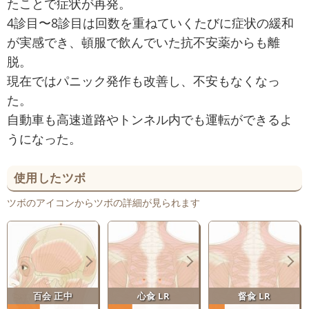
たことで症状が再発。
4診目〜8診目は回数を重ねていくたびに症状の緩和
が実感でき、頓服で飲んでいた抗不安薬からも離
脱。
現在ではパニック発作も改善し、不安もなくなっ
た。
自動車も高速道路やトンネル内でも運転ができるよ
うになった。
使用したツボ
ツボのアイコンからツボの詳細が見られます
百会 正中
心兪 LR
督兪 LR