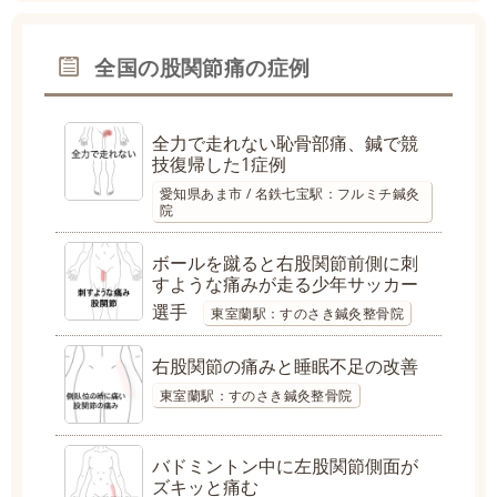
全国の股関節痛の症例
全力で走れない恥骨部痛、鍼で競
技復帰した1症例
愛知県あま市 / 名鉄七宝駅：フルミチ鍼灸
院
ボールを蹴ると右股関節前側に刺
すような痛みが走る少年サッカー
選手
東室蘭駅：すのさき鍼灸整骨院
右股関節の痛みと睡眠不足の改善
東室蘭駅：すのさき鍼灸整骨院
バドミントン中に左股関節側面が
ズキッと痛む