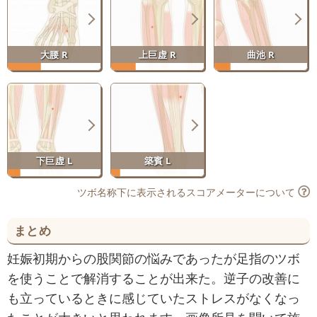
大腰 R
上巨虚 R
曲池 R
下巨虚 L
築賓 L
ツボ名称下に表示されるスコアメーターについて
まとめ
妊娠初期からの股関節の悩みであったが足指のツボ
を使うことで解消することが出来た。逆子の改善に
も立っているときに感じていたストレスがなくなっ