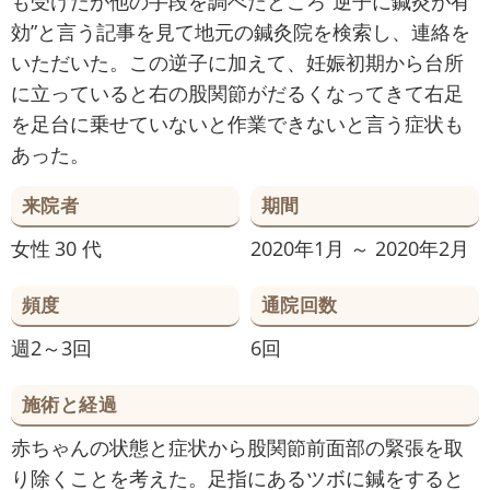
も受けたが他の手段を調べたところ“逆子に鍼灸が有
効”と言う記事を見て地元の鍼灸院を検索し、連絡を
いただいた。この逆子に加えて、妊娠初期から台所
に立っていると右の股関節がだるくなってきて右足
を足台に乗せていないと作業できないと言う症状も
あった。
来院者
期間
女性
30 代
2020年1月 ～ 2020年2月
頻度
通院回数
週2～3回
6回
施術と経過
赤ちゃんの状態と症状から股関節前面部の緊張を取
り除くことを考えた。足指にあるツボに鍼をすると