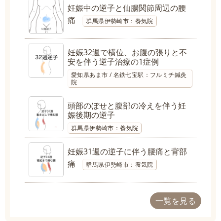
妊娠中の逆子と仙腸関節周辺の腰
痛
群馬県伊勢崎市：養気院
妊娠32週で横位、お腹の張りと不
安を伴う逆子治療の1症例
愛知県あま市 / 名鉄七宝駅：フルミチ鍼灸
院
頭部のぼせと腹部の冷えを伴う妊
娠後期の逆子
群馬県伊勢崎市：養気院
妊娠31週の逆子に伴う腰痛と背部
痛
群馬県伊勢崎市：養気院
一覧を見る