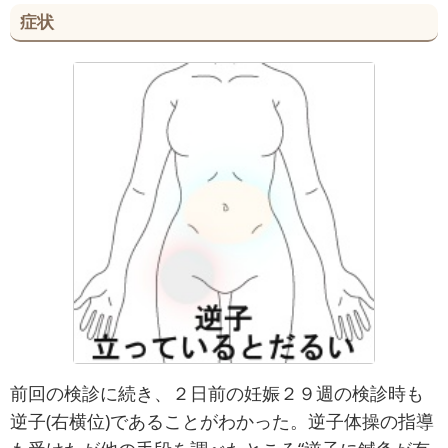
症状
前回の検診に続き、２日前の妊娠２９週の検診時も
逆子(右横位)であることがわかった。逆子体操の指導