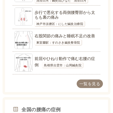
清澄白河：鍼灸院ひなた 清澄白河
歩行で悪化する両側腰臀部から太
もも裏の痛み
神戸市須磨区：にしだ鍼灸治療院
右股関節の痛みと睡眠不足の改善
東室蘭駅：すのさき鍼灸整骨院
前屈やひねり動作で痛む右腰の症
例
島根県出雲市：山岡鍼灸院
一覧を見る
全国の腰痛の症例