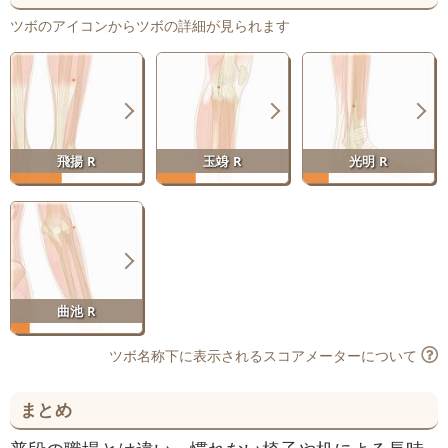
ツボのアイコンからツボの詳細が見られます
飛揚 R
玉竧 R
光明 R
曲池 R
ツボ名称下に表示されるスコアメーターについて
まとめ