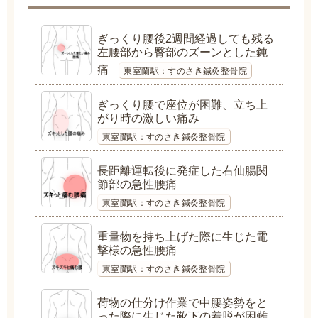
ぎっくり腰後2週間経過しても残る
左腰部から臀部のズーンとした鈍
痛
東室蘭駅：すのさき鍼灸整骨院
ぎっくり腰で座位が困難、立ち上
がり時の激しい痛み
東室蘭駅：すのさき鍼灸整骨院
長距離運転後に発症した右仙腸関
節部の急性腰痛
東室蘭駅：すのさき鍼灸整骨院
重量物を持ち上げた際に生じた電
撃様の急性腰痛
東室蘭駅：すのさき鍼灸整骨院
荷物の仕分け作業で中腰姿勢をと
った際に生じた靴下の着脱が困難