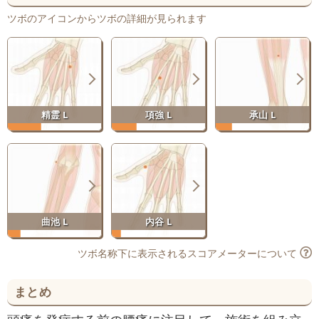
ツボのアイコンからツボの詳細が見られます
精霊 L
項強 L
承山 L
曲池 L
内谷 L
ツボ名称下に表示されるスコアメーターについて
まとめ