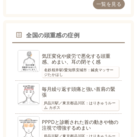
一覧を見る
全国の頭重感の症例
気圧変化や疲労で悪化する頭重
感、めまい、耳の閉そく感
名鉄桜井駅/愛知県安城市：鍼灸マッサー
ジたかはし
毎月繰り返す頭痛と強い首肩の緊
張
JR品川駅／東京都品川区：はりきゅうルー
ム カポス
PPPDと診断された首の動きや物の
注視で増強するめまい
JR品川駅／東京都品川区：はりきゅうルー