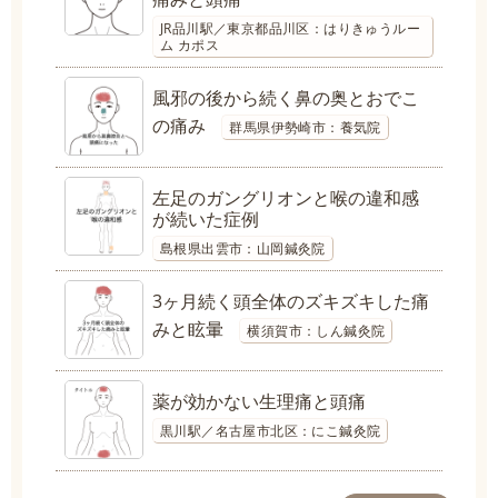
JR品川駅／東京都品川区：はりきゅうルー
ム カポス
風邪の後から続く鼻の奥とおでこ
の痛み
群馬県伊勢崎市：養気院
左足のガングリオンと喉の違和感
が続いた症例
島根県出雲市：山岡鍼灸院
3ヶ月続く頭全体のズキズキした痛
みと眩暈
横須賀市：しん鍼灸院
薬が効かない生理痛と頭痛
黒川駅／名古屋市北区：にこ鍼灸院