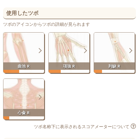
使用したツボ
ツボのアイコンからツボの詳細が見られます
曲池 R
項強 R
列缺 R
心兪 R
ツボ名称下に表示されるスコアメーターについて