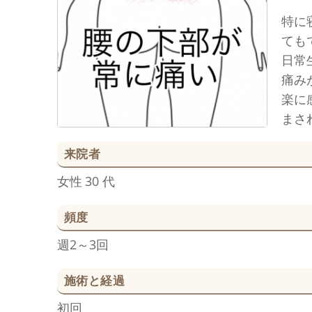
特に
ても
日常
痛み
楽に
まさ
来院者
女性
30 代
頻度
週2～3回
施術と経過
初回