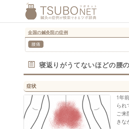
全国の鍼灸院の症例
腰痛
寝返りがうてないほどの腰
症状
1年
られ
ご来
きな