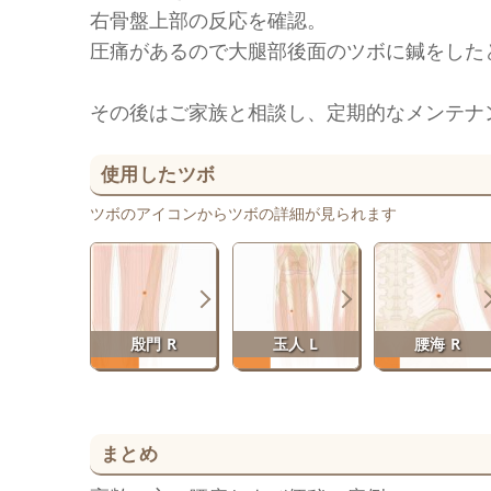
右骨盤上部の反応を確認。
圧痛があるので大腿部後面のツボに鍼をした
その後はご家族と相談し、定期的なメンテナ
使用したツボ
ツボのアイコンからツボの詳細が見られます
殷門 R
玉人 L
腰海 R
まとめ