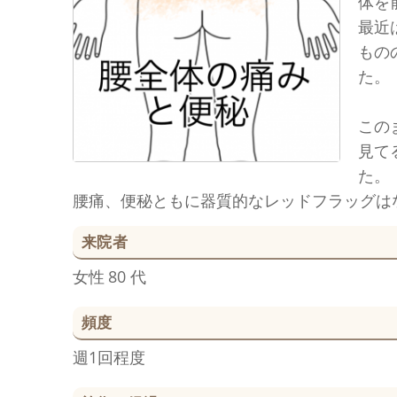
体を
最近
もの
た。
この
見て
た。
腰痛、便秘ともに器質的なレッドフラッグは
来院者
女性
80 代
頻度
週1回程度