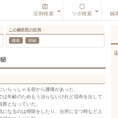
症例検索
ツボ検索
鍼
この鍼灸院の症例
腰痛
便秘
秘
にいらっしゃる前から腰痛があった。
では年齢のためもう治らないけれど湿布を出して
観察となっていた。
気になるのは掃除をしたり、台所に立つ時など上